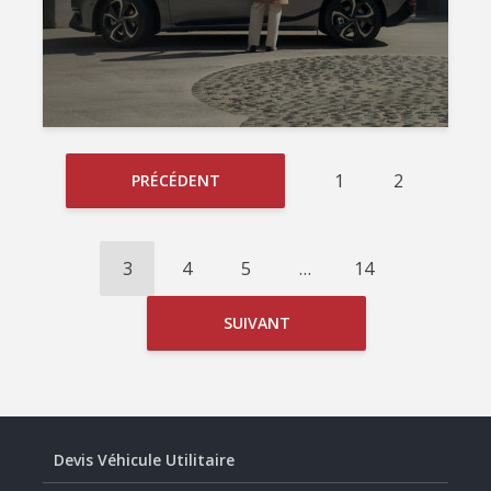
1
2
PRÉCÉDENT
3
4
5
…
14
SUIVANT
Devis Véhicule Utilitaire