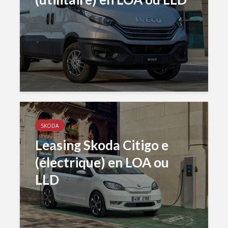
SKODA
Leasing Skoda Citigo e
(électrique) en LOA ou
LLD