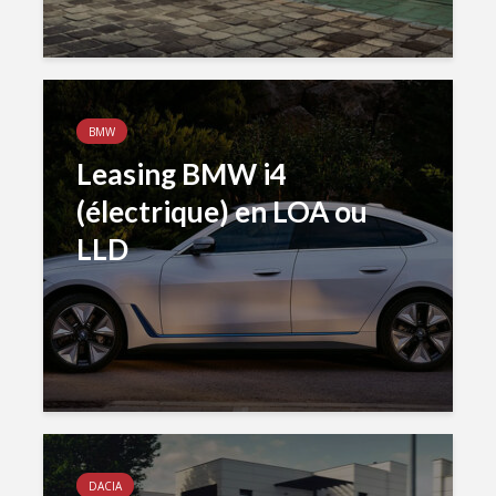
BMW
Leasing BMW i4
(électrique) en LOA ou
LLD
DACIA