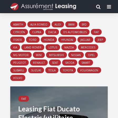
ABARTH
ALFA ROMEO
AUDI
BMW
BYD
CITROËN
CUPRA
DACIA
DS AUTOMOBILES
FIAT
FISKER
FORD
HONDA
HYUNDAI
JAGUAR
JEEP
KIA
LAND ROVER
LOTUS
MAZDA
MERCEDES
MG MOTOR
MINI
MITSUBISHI
NISSAN
OPEL
PEUGEOT
RENAULT
SEAT
SKODA
SMART
SUBARU
SUZUKI
TESLA
TOYOTA
VOLKSWAGEN
VOLVO
FIAT
Leasing Fiat Ducato
Electric (utilitaire