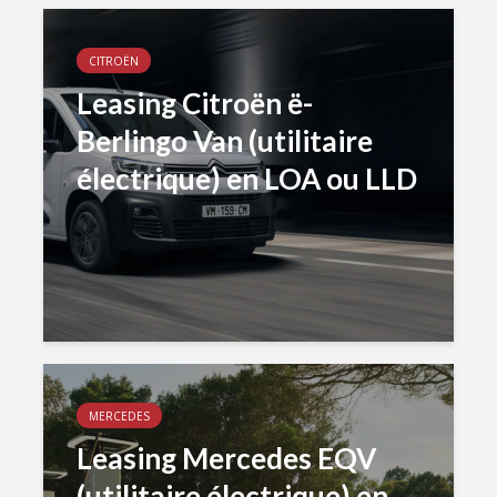
CITROËN
Leasing Citroën ë-
Berlingo Van (utilitaire
électrique) en LOA ou LLD
MERCEDES
Leasing Mercedes EQV
(utilitaire électrique) en