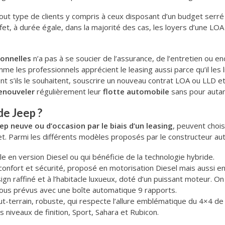
ut type de clients y compris à ceux disposant d’un budget serré
effet, à durée égale, dans la majorité des cas, les loyers d’une L
ionnelles
n’a pas à se soucier de l’assurance, de l’entretien ou e
omme les professionnels apprécient le leasing aussi parce qu’il les 
vent s’ils le souhaitent, souscrire un nouveau contrat LOA ou LLD et
enouveler
régulièrement leur
flotte automobile
sans pour autant
de Jeep ?
eep neuve ou d’occasion par le biais d’un leasing
, peuvent chois
et. Parmi les différents modèles proposés par le constructeur aut
le en version Diesel ou qui bénéficie de la technologie hybride.
ie confort et sécurité, proposé en motorisation Diesel mais aussi 
ign raffiné et à l’habitacle luxueux, doté d’un puissant moteur. O
, tous prévus avec une boîte automatique 9 rapports.
tout-terrain, robuste, qui respecte l’allure emblématique du 4×4 
 niveaux de finition, Sport, Sahara et Rubicon.