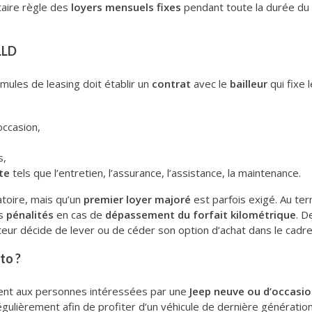
taire règle des
loyers mensuels fixes
pendant toute la durée du co
LLD
rmules de leasing doit établir un
contrat
avec le
bailleur
qui fixe 
’occasion,
s,
rte
tels que l’entretien, l’assurance, l’assistance, la maintenance.
atoire, mais qu’un
premier loyer majoré
est parfois exigé. Au term
es
pénalités
en cas de
dépassement du forfait kilométrique
. 
pteur décide de lever ou de céder son option d’achat dans le cadr
to ?
ment aux personnes intéressées par une
Jeep neuve ou d’occasi
gulièrement afin de profiter d’un véhicule de dernière génération