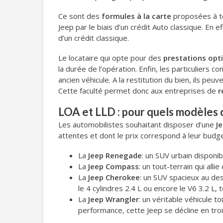
Ce sont des
formules à la carte
proposées à to
Jeep par le biais d’un crédit Auto classique. En 
d’un crédit classique.
Le locataire qui opte pour des
prestations opt
la durée de l’opération. Enfin, les particuliers c
ancien véhicule. A la restitution du bien, ils peu
Cette faculté permet donc aux entreprises de
r
LOA et LLD : pour quels modèles 
Les automobilistes souhaitant disposer d’une
J
attentes et dont le prix correspond à leur budg
La
Jeep Renegade
: un SUV urbain disponib
La
Jeep Compass
: un tout-terrain qui all
La
Jeep Cherokee
: un SUV spacieux au des
le 4 cylindres 2.4 L ou encore le V6 3.2 L
La
Jeep Wrangler
: un véritable véhicule 
performance, cette Jeep se décline en trois