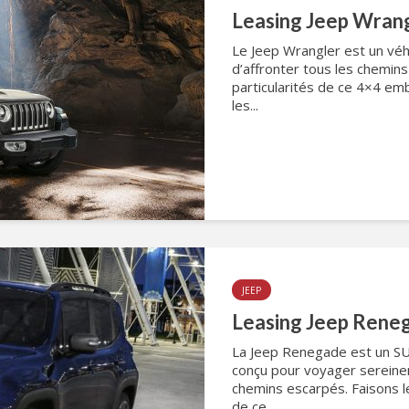
Leasing Jeep Wran
Le Jeep Wrangler est un véh
d’affronter tous les chemin
particularités de ce 4×4 e
les...
JEEP
Leasing Jeep Rene
La Jeep Renegade est un SUV 
conçu pour voyager sereinem
chemins escarpés. Faisons le
de ce...