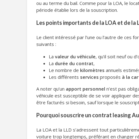
ou au terme du bail. Comme pour la LOA, le loca
période établie lors de la souscription.
Les points importants de la LOA et de la 
Le client intéressé par l’une ou l’autre de ces fo
suivants :
La
valeur du véhicule
, qu’il soit neuf ou d
La
durée du contrat
,
Le nombre de
kilomètres
annuels estimé
Les différents
services
proposés
à la ca
A noter qu’un
apport personnel
n’est pas oblig
véhicule est susceptible de se voir appliquer d
être facturés si besoin, sauf lorsque le souscri
Pourquoi souscrire un contrat leasing Au
La LOA et la LLD s’adressent tout particulière
voiture trop longtemps, préférant en changer ré