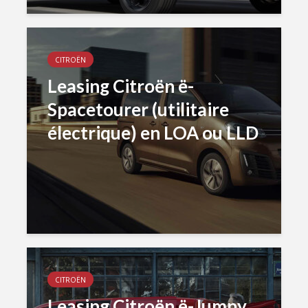
CITROËN
Leasing Citroën ë-
Spacetourer (utilitaire
électrique) en LOA ou LLD
CITROËN
Leasing Citroën ë-Jumpy