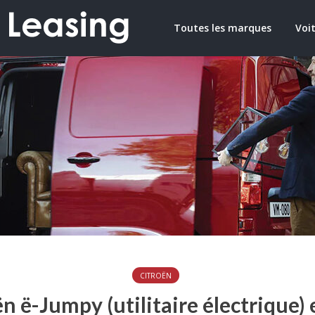
Toutes les marques
Voit
CITROËN
ën ë-Jumpy (utilitaire électrique)