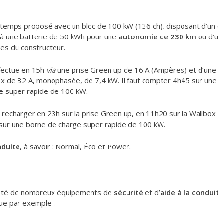
du temps proposé avec un bloc de 100 kW (136 ch), disposant d’u
 à une batterie de 50 kWh pour une
autonomie de 230 km
ou d’
es du constructeur.
ffectue en 15h
via
une prise Green up de 16 A (Ampères) et d’une 
ox de 32 A, monophasée, de 7,4 kW. Il faut compter 4h45 sur une
e super rapide de 100 kW.
se recharger en 23h sur la prise Green up, en 11h20 sur la Wallbo
 sur une borne de charge super rapide de 100 kW.
nduite
, à savoir : Normal, Éco et Power.
t doté de nombreux équipements de
sécurité
et d’
aide à la condu
que par exemple :