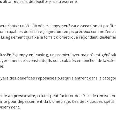
utilitaires
sans déséquilibrer sa trésorerie.
peut choisir un VU Citroën ë-Jumpy
neuf ou d’occasion
et profite
sont capables de lui faire gagner un temps précieux comme l’entre
st lui également qui fixe le forfait kilométrique répondant idéale
itroën ë-Jumpy en leasing
, un premier loyer majoré est général
oyers mensuels constants, ils sont calculés en fonction de la vale
ue.
yers des bénéfices imposables puisqu’ils entrent dans la catégori
cule au prestataire
, celui-ci peut facturer des frais de remise en
pénalité pour dépassement du kilométrage. Ces deux clauses spécifi
évidemment.