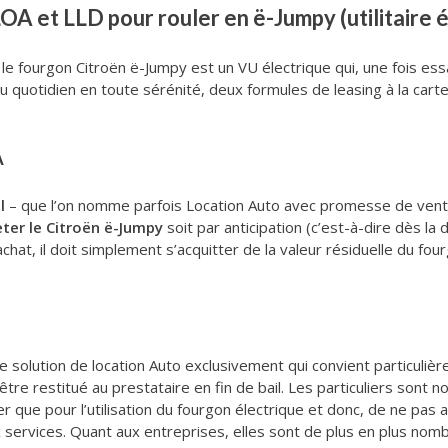
A et LLD pour rouler en ë-Jumpy (utilitaire é
 le fourgon Citroën ë-Jumpy est un VU électrique qui, une fois essa
r au quotidien en toute sérénité, deux formules de leasing à la car
A
l
– que l’on nomme parfois Location Auto avec promesse de vent
ter le Citroën ë-Jumpy
soit par anticipation (c’est-à-dire dès la 
’achat, il doit simplement s’acquitter de la valeur résiduelle du four
ne solution de location Auto exclusivement qui convient particuliè
t être restitué au prestataire en fin de bail. Les particuliers son
r que pour l’utilisation du fourgon électrique et donc, de ne pas 
services. Quant aux entreprises, elles sont de plus en plus nomb