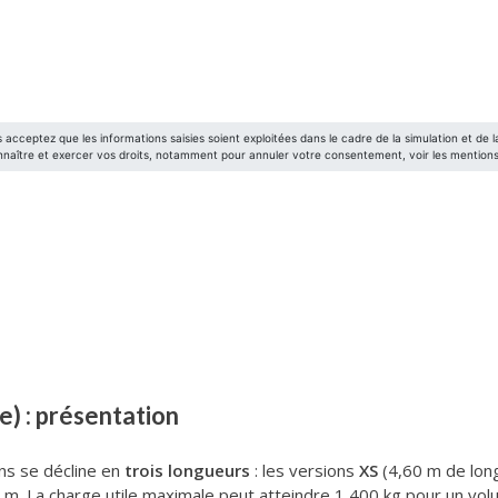
e) : présentation
ons se décline en
trois longueurs
: les versions
XS
(4,60 m de lon
4 m. La charge utile maximale peut atteindre 1 400 kg pour un 