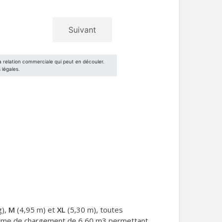
g),
M
(4,95 m) et
XL
(5,30 m), toutes
volume de chargement de 6,60 m3 permettant