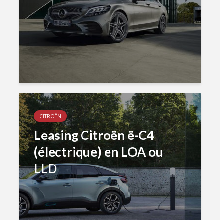
CITROËN
Leasing Citroën ë-C4
(électrique) en LOA ou
LLD