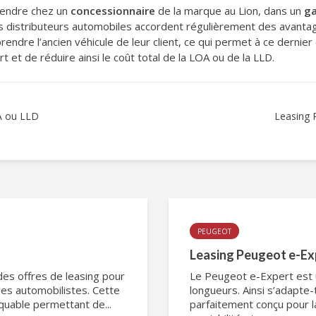
 rendre chez un
concessionnaire
de la marque au Lion, dans un
ga
s distributeurs automobiles accordent régulièrement des avanta
prendre l’ancien véhicule de leur client, ce qui permet à ce derni
t et de réduire ainsi le coût total de la LOA ou de la LLD.
OA ou LLD
Leasing 
PEUGEOT
Leasing Peugeot e-Expe
es offres de leasing pour
Le Peugeot e-Expert est u
 les automobilistes. Cette
longueurs. Ainsi s’adapte-t-
quable permettant de...
parfaitement conçu pour la