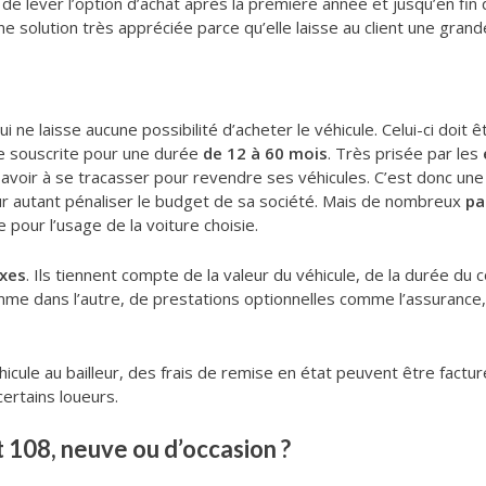
 de lever l’option d’achat après la première année et jusqu’en fin de
ne solution très appréciée parce qu’elle laisse au client une grand
ui ne laisse aucune possibilité d’acheter le véhicule. Celui-ci doit 
re souscrite pour une durée
de 12 à 60 mois
. Très prisée par les
 avoir à se tracasser pour revendre ses véhicules. C’est donc un
ur autant pénaliser le budget de sa société. Mais de nombreux
pa
 pour l’usage de la voiture choisie.
ixes
. Ils tiennent compte de la valeur du véhicule, de la durée du c
comme dans l’autre, de prestations optionnelles comme l’assurance, 
véhicule au bailleur, des frais de remise en état peuvent être fact
certains loueurs.
 108, neuve ou d’occasion ?