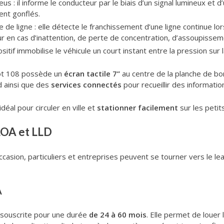
 : il informe le conducteur par le biais d’un signal lumineux et d
nt gonflés.
 de ligne : elle détecte le franchissement d’une ligne continue lor
ur en cas d’inattention, de perte de concentration, d’assoupisse
itif immobilise le véhicule un court instant entre la pression sur la
eot 108 possède un
écran tactile 7’’
au centre de la planche de bor
d ainsi que des
services connectés
pour recueillir des information
déal pour circuler en ville et
stationner facilement
sur les peti
LOA et LLD
casion, particuliers et entreprises peuvent se tourner vers le lea
A
e souscrite pour une durée
de 24 à 60 mois
. Elle permet de louer 