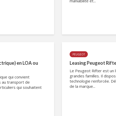
maniabilité et...
PEUGEOT
ectrique) en LOA ou
Leasing Peugeot Rifter
Le Peugeot Rifter est un l
grandes familles. Il dis
ique qui convient
technologie renforcée. Dé
s au transport de
de la marque...
ticuliers qui souhaitent