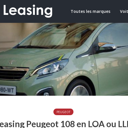
Toutes les marques
Voit
PEUGEOT
easing Peugeot 108 en LOA ou L