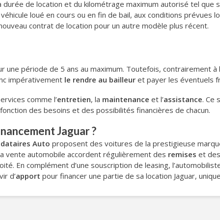
a durée de location et du kilométrage maximum autorisé tel que st
 le véhicule loué en cours ou en fin de bail, aux conditions prévues 
 un nouveau contrat de location pour un autre modèle plus récent.
r une période de 5 ans au maximum. Toutefois, contrairement à l
 donc impérativement
le rendre au bailleur
et payer les éventuels f
services comme l’
entretien
, la
maintenance
et l’
assistance
. Ce
n fonction des besoins et des possibilités financières de chacun.
inancement Jaguar ?
dataires Auto
proposent des voitures de la prestigieuse marque 
 la vente automobile accordent régulièrement des
remises
et de
oité. En complément d’une souscription de leasing, l’automobilist
ir d’
apport
pour financer une partie de sa location Jaguar, unique