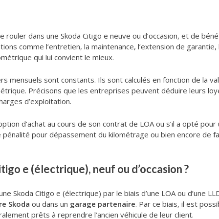
 rouler dans une Skoda Citigo e neuve ou d’occasion, et de bénéf
ions comme l’entretien, la maintenance, l’extension de garantie, l’a
ométrique qui lui convient le mieux.
s mensuels sont constants. Ils sont calculés en fonction de la val
lométrique. Précisons que les entreprises peuvent déduire leurs l
arges d’exploitation.
n option d’achat au cours de son contrat de LOA ou s’il a opté pour 
une pénalité pour dépassement du kilométrage ou bien encore de fa
igo e (électrique), neuf ou d’occasion ?
une Skoda Citigo e (électrique) par le biais d’une LOA ou d’une LLD
re Skoda
ou dans un
garage partenaire
. Par ce biais, il est po
lement prêts à reprendre l’ancien véhicule de leur client.