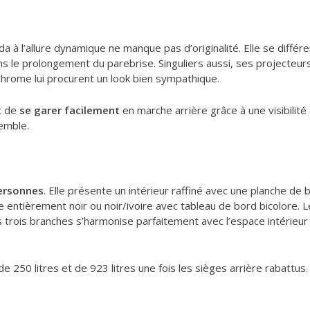
da à l’allure dynamique ne manque pas d’originalité. Elle se diff
s le prolongement du parebrise. Singuliers aussi, ses projecteurs
chrome lui procurent un look bien sympathique.
t de
se garer facilement
en marche arrière grâce à une visibilité
emble.
personnes
. Elle présente un intérieur raffiné avec une planche de
tre entièrement noir ou noir/ivoire avec tableau de bord bicolore. 
s trois branches s’harmonise parfaitement avec l’espace intérieur 
e 250 litres et de 923 litres une fois les sièges arrière rabattus.