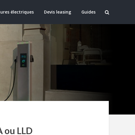
ures électriques
Devis leasing
Guides
A ou LLD