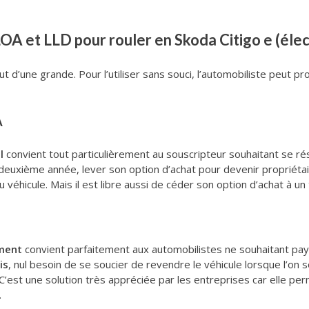
OA et LLD pour rouler en Skoda Citigo e (élec
ut d’une grande. Pour l’utiliser sans souci, l’automobiliste peut pr
A
l
convient tout particulièrement au souscripteur souhaitant se rés
 deuxième année, lever son option d’achat pour devenir propriétaire 
u véhicule. Mais il est libre aussi de céder son option d’achat à un 
ement
convient parfaitement aux automobilistes ne souhaitant payer 
is
, nul besoin de se soucier de revendre le véhicule lorsque l’on s
l. C’est une solution très appréciée par les entreprises car elle 
.