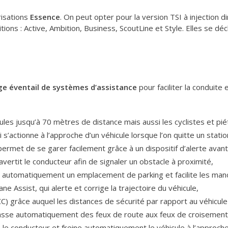
risations
Essence
. On peut opter pour la version TSI à injection d
nitions : Active, Ambition, Business, ScoutLine et Style. Elles se d
ge éventail de systèmes d’assistance
pour faciliter la conduite 
ules jusqu’à 70 mètres de distance mais aussi les cyclistes et pié
ui s’actionne à l’approche d’un véhicule lorsque l’on quitte un stat
ermet de se garer facilement grâce à un dispositif d’alerte avant 
vertit le conducteur afin de signaler un obstacle à proximité,
isit automatiquement un emplacement de parking et facilite les ma
ne Assist, qui alerte et corrige la trajectoire du véhicule,
CC) grâce auquel les distances de sécurité par rapport au véhicu
i passe automatiquement des feux de route aux feux de croisemen
e le conducteur et freine automatiquement le véhicule à l’approch