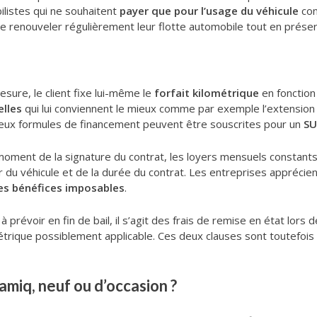
ilistes qui ne souhaitent
payer que pour l’usage du véhicule
con
e renouveler régulièrement leur flotte automobile tout en préserva
sure, le client fixe lui-même le
forfait kilométrique
en fonction
elles
qui lui conviennent le mieux comme par exemple l’extension d
s deux formules de financement peuvent être souscrites pour un
SU
oment de la signature du contrat, les loyers mensuels constants s
r du véhicule et de la durée du contrat. Les entreprises apprécien
des bénéfices imposables
.
prévoir en fin de bail, il s’agit des frais de remise en état lors de
trique possiblement applicable. Ces deux clauses sont toutefois s
miq, neuf ou d’occasion ?