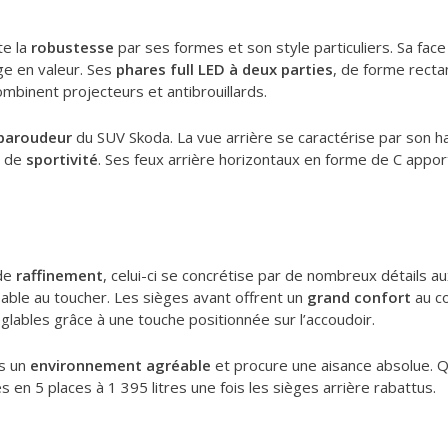
te la
robustesse
par ses formes et son style particuliers. Sa face
ge en valeur. Ses
phares full LED à deux parties
, de forme recta
ombinent projecteurs et antibrouillards.
baroudeur
du SUV Skoda. La vue arrière se caractérise par son ha
e de
sportivité
. Ses feux arrière horizontaux en forme de C appo
 de
raffinement
, celui-ci se concrétise par de nombreux détails a
able au toucher. Les sièges avant offrent un
grand confort
au co
réglables grâce à une touche positionnée sur l’accoudoir.
s un
environnement agréable
et procure une aisance absolue. 
 en 5 places à 1 395 litres une fois les sièges arrière rabattus.