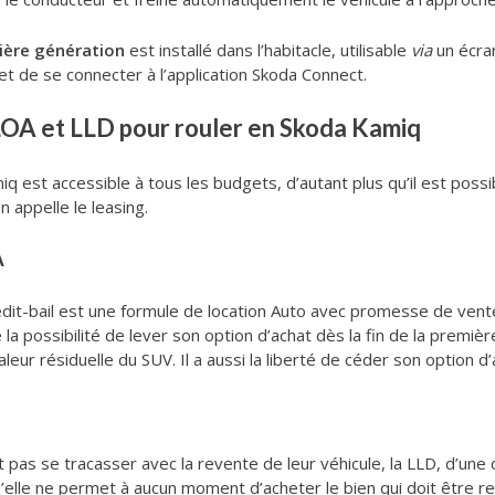
ière génération
est installé dans l’habitacle, utilisable
via
un écran
 et de se connecter à l’application Skoda Connect.
LOA et LLD pour rouler en Skoda Kamiq
iq est accessible à tous les budgets, d’autant plus qu’il est poss
 appelle le leasing.
A
édit-bail est une formule de location Auto avec promesse de vente
e la possibilité de lever son option d’achat dès la fin de la premi
aleur résiduelle du SUV. Il a aussi la liberté de céder son option d’
nt pas se tracasser avec la revente de leur véhicule, la LLD, d’un
u’elle ne permet à aucun moment d’acheter le bien qui doit être res