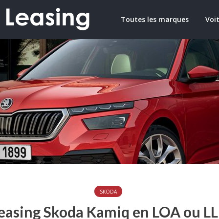
Toutes les marques
Voit
SKODA
easing Skoda Kamiq en LOA ou L