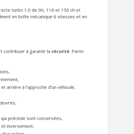
irecte turbo 1.0 de 90, 116 et 150 ch et
éclinent en boîte mécanique 6 vitesses et en
et contribuer à garantir la
sécurité
. Parmi
tons,
ionnement,
et arrière à l’approche d’un véhicule,
nœuvres,
le qui précède sont conservées,
t et inversement,
e d’un piéton…