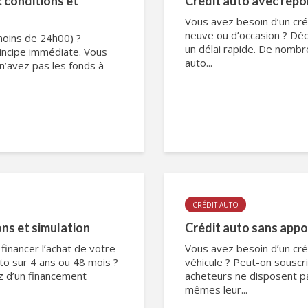
: conditions et
Crédit auto avec répo
Vous avez besoin d’un créd
neuve ou d’occasion ? Dé
moins de 24h00) ?
un délai rapide. De nombre
ncipe immédiate. Vous
auto...
n’avez pas les fonds à
CRÉDIT AUTO
ons et simulation
Crédit auto sans appor
financer l’achat de votre
Vous avez besoin d’un cré
to sur 4 ans ou 48 mois ?
véhicule ? Peut-on souscri
z d’un financement
acheteurs ne disposent p
mêmes leur...