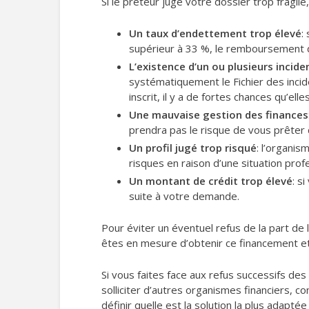
Si le prêteur juge votre dossier trop fragil
Un taux d’endettement trop élevé
:
supérieur à 33 %, le remboursement d’
L’existence d’un ou plusieurs incid
systématiquement le Fichier des incide
inscrit, il y a de fortes chances qu’el
Une mauvaise gestion des finances
prendra pas le risque de vous prêter d
Un profil jugé trop risqué
: l’organi
risques en raison d’une situation prof
Un montant de crédit trop élevé
: s
suite à votre demande.
Pour éviter un éventuel refus de la part de 
êtes en mesure d’obtenir ce financement et
Si vous faites face aux refus successifs d
solliciter d’autres organismes financiers, c
définir quelle est la solution la plus adaptée