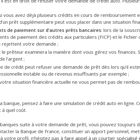
e, il est en droit de refuser votre demande de crédit auto. Plusie
 si vous avez déjà plusieurs crédits en cours de remboursement 
un prêt supplémentaire peut vous placer dans une situation finan
ents de paiement sur d’autres prêts bancaires
: lors de la sousc
nts de paiement des crédits aux particuliers (FICP) et le Fichier 
les rejettent votre demande ;
: le prêteur examinera la manière dont vous gérez vos finances. S
e l’argent ;
sme de crédit peut refuser une demande de prêt dès lors qu’il est
essionnelle instable ou de revenus insuffisants par exemple ;
i votre situation financière actuelle ne vous permet pas de rembo
la banque, pensez à faire une simulation de crédit auto en ligne. 
 à quel coût.
es banques suite à votre demande de prêt, vous pouvez toujours
ontacter la Banque de France, constituer un apport personnel, met
 à votre profil, n’hésitez pas à faire appel à un courtier spécialisé 