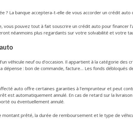
ée ? La banque acceptera-t-elle de vous accorder un crédit auto 
e, vous pouvez tout à fait souscrire un crédit auto pour financer l
ont néanmoins plus regardants sur votre solvabilité et votre t
 auto
d’un véhicule neuf ou d’occasion. Il appartient à la catégorie des cr
 à la dépense : bon de commande, facture… Les fonds débloqués de
ffecté auto offre certaines garanties à l’emprunteur et peut contr
e prêt est automatiquement annulé. En cas de retard sur la livraiso
porté ou éventuellement annulé.
 le montant prêté, la durée de remboursement et le type de véhicu