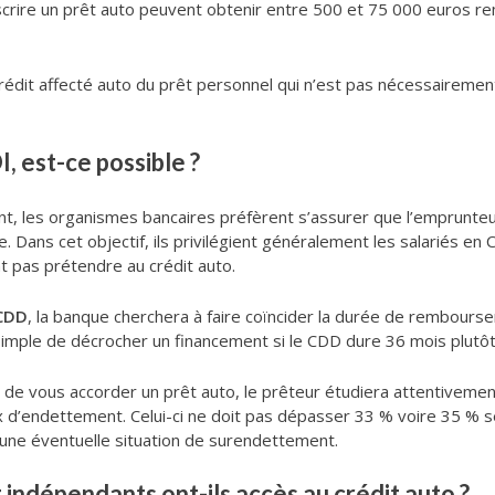
scrire un prêt auto peuvent obtenir entre 500 et 75 000 euros re
 crédit affecté auto du prêt personnel qui n’est pas nécessairemen
, est-ce possible ?
t, les organismes bancaires préfèrent s’assurer que l’emprunte
 Dans cet objectif, ils privilégient généralement les salariés en 
t pas prétendre au crédit auto.
 CDD
, la banque cherchera à faire coïncider la durée de rembours
s simple de décrocher un financement si le CDD dure 36 mois plutô
 de vous accorder un prêt auto, le prêteur étudiera attentiveme
ux d’endettement. Celui-ci ne doit pas dépasser 33 % voire 35 % se
 une éventuelle situation de surendettement.
t indépendants ont-ils accès au crédit auto ?