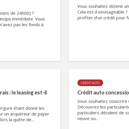
Vous souhaitez obtenir un c
Cela est-il envisageable ?
moins de 24h00) ?
profiter d’un crédit pour 
ncipe immédiate. Vous
n’avez pas les fonds à
CRÉDIT AUTO
is : le leasing est-il
Crédit auto concession
Vous souhaitez souscrire 
Découvrez les particular
ergure étant donné les
particuliers décident de s
pour un acquéreur de payer
neuve ou...
lors la quête de...