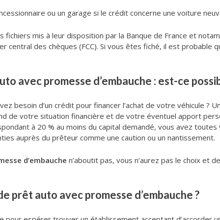
essionnaire ou un garage si le crédit concerne une voiture neuv
es fichiers mis à leur disposition par la Banque de France et not
chier central des chèques (FCC). Si vous êtes fiché, il est probabl
uto avec promesse d’embauche : est-ce possib
ez besoin d’un crédit pour financer l’achat de votre véhicule ? 
nd de votre situation financière et de votre éventuel apport pers
espondant à 20 % au moins du capital demandé, vous avez toutes v
garanties auprès du prêteur comme une caution ou un nantissement.
omesse d’embauche
n’aboutit pas, vous n’aurez pas le choix et d
 de prêt auto avec promesse d’embauche ?
le pour espérer trouver un établissement acceptant d’accorder 