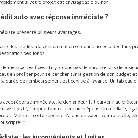
rapidement si votre projet est envisageable ou non.
rédit auto avec réponse immédiate ?
médiate présente plusieurs avantages.
égorie des crédits à la consommation et donne accès à des taux pr
 destination des fonds.
 de mensualités fixes. Il n’y a donc pas de surprise lors de la sig
ut en profiter pour se pencher sur la gestion de son budget et 
la durée de remboursement est connue à l’avance. Un tableau d’
to avec réponse immédiate, le demandeur fait parvenir au prêteur 
 un avis positif, l’emprunteur recevra une réponse immédiate, égal
rojet. Même si cette réponse n’a pas de valeur contractuelle, elle
ouscripteur.
iate : les inconvénients et limites