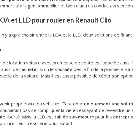
ommercial à l’agent immobilier et bien d’autres conducteurs encore
OA et LLD pour rouler en Renault Clio
 il n’y a qu’à choisir entre la LOA et la LLD, deux solutions de finan
A
on de location voiture avec promesse de vente est appelée aussi 
s aussi de
l’acheter
si on le souhaite dès la fin de la première anné
iduelle de la voiture. Mais il est aussi possible de céder son option
enir propriétaire du véhicule. C’est donc
uniquement une soluti
souhaitant pas se compliquer la vie en essayant de revendre un a
te liberté. Mais la LLD est
taillée sur-mesure
pour les
entrepri
librer leur trésorerie pour autant.