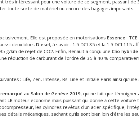
nt très intéressant pour une voiture de ce segment, passant de 340
orter toute sorte de matériel ou encore des bagages imposants.
xclusivement. Elle est proposée en motorisations
Essence
: TCE
aussi deux blocs
Diesel
, à savoir : 1.5 DCI 85 et la 1.5 DCI 115
c 95 g/km de rejet de CO2. Enfin, Renault a conçu une
Clio hybride
r une réduction de carburant de l’ordre de 35 à 40 % comparati
suivantes : Life, Zen, Intense, Rs-Line et Initiale Paris ainsi qu’une s
 remarqué au Salon de Genève 2019
, qui ne fait que témoigner
tant
LE
moteur économe mais puissant qui donne à cette voiture to
compresseur, les cylindres revêtus d’un acier spécifique, l’intégra
 détails mécaniques, sachant qu’ils sont bien loin d’être les seul