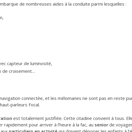
 embarque de nombreuses aides à la conduite parmi lesquelles :
n,
ec capteur de luminosité,
x de croisement…
 navigation connectée, et les mélomanes ne sont pas en reste pui
haut-parleurs Focal.
ation
est totalement justifiée. Cette citadine convient à tous. Ell
r rapidement pour arriver à l’heure à la fac, au
senior
de voyager 
, aux
particuliers en activité
qui doivent déposer les enfants à l’