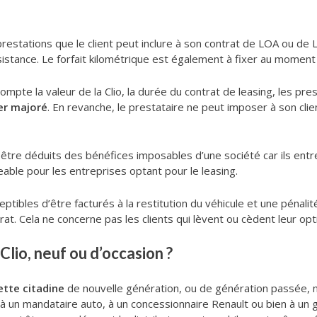
restations que le client peut inclure à son contrat de LOA ou de 
ssistance. Le forfait kilométrique est également à fixer au moment 
pte la valeur de la Clio, la durée du contrat de leasing, les presta
er majoré
. En revanche, le prestataire ne peut imposer à son cli
être déduits des bénéfices imposables d’une société car ils entr
eable pour les entreprises optant pour le leasing.
eptibles d’être facturés à la restitution du véhicule et une pénali
t. Cela ne concerne pas les clients qui lèvent ou cèdent leur opti
Clio, neuf ou d’occasion ?
ette citadine
de nouvelle génération, ou de génération passée, ne
 à un mandataire auto, à un concessionnaire Renault ou bien à un