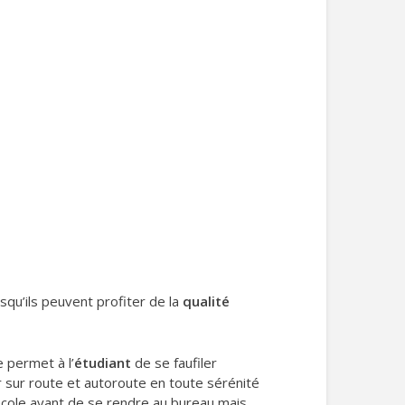
squ’ils peuvent profiter de la
qualité
e permet à l’
étudiant
de se faufiler
sur route et autoroute en toute sérénité
école avant de se rendre au bureau mais