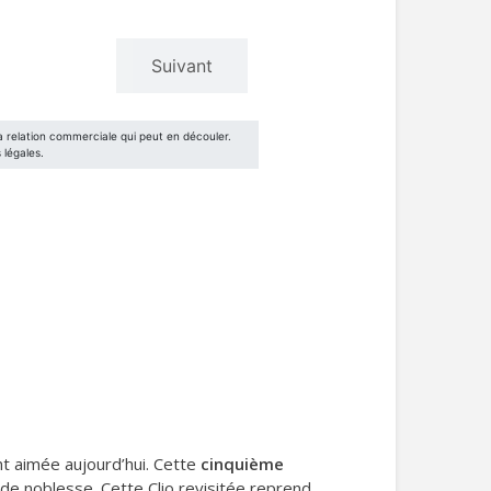
nt aimée aujourd’hui. Cette
cinquième
 de noblesse. Cette Clio revisitée reprend