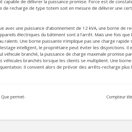
oit capable de délivrer la puissance promise. Force est de constat
 de recharge de type totem soit en mesure de délivrer une certai
ue avec une puissance d’abonnement de 12 kVA, une borne de rec
ppareils électriques du bâtiment sont à l’arrêt. Mais une fois que 
 au ralenti. Une borne puissante n’implique pas une charge rapide 
stage intelligent, le propriétaire peut éviter les disjonctions. I
seul véhicule branché, la puissance de charge maximale promise par
es véhicules branchés lorsque les clients se multiplient. Une born
quentation. Il convient alors de prévoir des arrêts-recharge plus
 ? Que permet-
Compteur élec