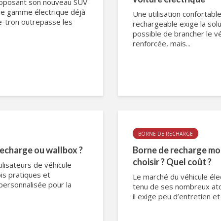
 proposant son nouveau SUV
une gamme électrique déjà
Une utilisation confortabl
 e-tron outrepasse les
rechargeable exige la solu
possible de brancher le v
renforcée, mais...
BORNE DE RECHARGE
recharge ou wallbox ?
Borne de recharge mob
choisir ? Quel coût ?
ilisateurs de véhicule
is pratiques et
Le marché du véhicule éle
personnalisée pour la
tenu de ses nombreux atou
il exige peu d’entretien et 