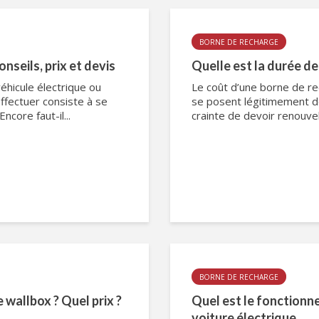
BORNE DE RECHARGE
nseils, prix et devis
Quelle est la durée de
éhicule électrique ou
Le coût d’une borne de rec
ffectuer consiste à se
se posent légitimement de
ncore faut-il...
crainte de devoir renouveler
BORNE DE RECHARGE
 wallbox ? Quel prix ?
Quel est le fonctionn
voiture électrique