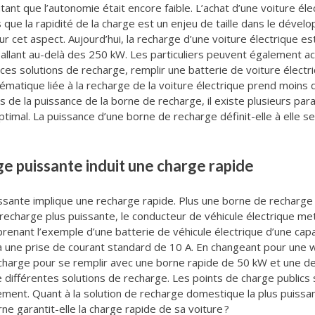
ant que l’autonomie était encore faible. L’achat d’une voiture élec
 que la rapidité de la charge est un enjeu de taille dans le dévelo
r cet aspect. Aujourd’hui, la recharge d’une voiture électrique e
 allant au-delà des 250 kW. Les particuliers peuvent également 
ces solutions de recharge, remplir une batterie de voiture élect
ématique liée à la recharge de la voiture électrique prend moins d
 de la puissance de la borne de recharge, il existe plusieurs pa
timal. La puissance d’une borne de recharge définit-elle à elle s
ge puissante induit une charge rapide
sante implique une recharge rapide. Plus une borne de recharge 
e recharge plus puissante, le conducteur de véhicule électrique m
prenant l’exemple d’une batterie de véhicule électrique d’une cap
a une prise de courant standard de 10 A. En changeant pour une 
 recharge pour se remplir avec une borne rapide de 50 kW et une 
e différentes solutions de recharge. Les points de charge publics
ement. Quant à la solution de recharge domestique la plus puissant
ne garantit-elle la charge rapide de sa voiture ?