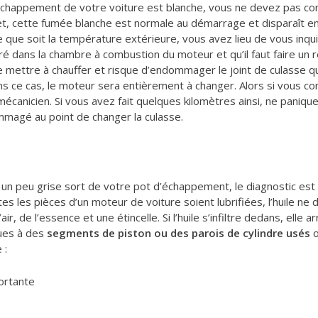
’échappement de votre voiture est blanche, vous ne devez pas co
et, cette fumée blanche est normale au démarrage et disparaît en
que soit la température extérieure, vous avez lieu de vous inqui
é dans la chambre à combustion du moteur et qu’il faut faire un r
e mettre à chauffer et risque d’endommager le joint de culasse q
ns ce cas, le moteur sera entièrement à changer. Alors si vous co
canicien. Si vous avez fait quelques kilomètres ainsi, ne paniqu
mmagé au point de changer la culasse.
un peu grise sort de votre pot d’échappement, le diagnostic est 
tes les pièces d’un moteur de voiture soient lubrifiées, l’huile ne
, de l’essence et une étincelle. Si l’huile s’infiltre dedans, elle ar
dues à des
segments de piston ou des parois de cylindre usés
o
 :
ortante