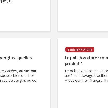
e”, il...
ENTRETIEN VOITURE
verglas : quelles
Le polish voiture : com
produit ?
verglacées, ou surtout
Le polish voiture est un pr
 disposez bien des bons
après son lavage traditionn
n cas de verglas ou de
« lustreur » en français. Il