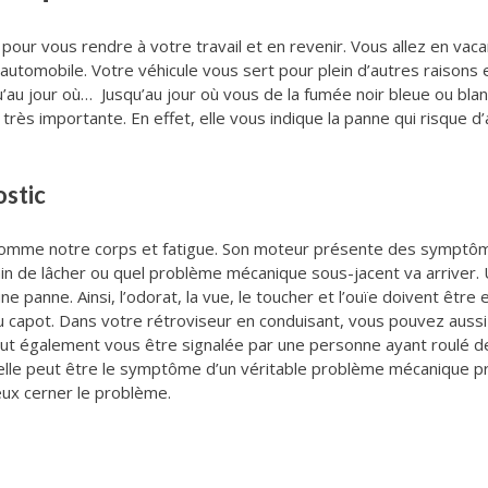
our vous rendre à votre travail et en revenir. Vous allez en vaca
 automobile. Votre véhicule vous sert pour plein d’autres raisons 
squ’au jour où… Jusqu’au jour où vous de la fumée noir bleue ou b
 très importante. En effet, elle vous indique la panne qui risque 
ostic
 comme notre corps et fatigue. Son moteur présente des symptôme
in de lâcher ou quel problème mécanique sous-jacent va arriver. 
 panne. Ainsi, l’odorat, la vue, le toucher et l’ouïe doivent être 
 capot. Dans votre rétroviseur en conduisant, vous pouvez aussi
ut également vous être signalée par une personne ayant roulé d
r elle peut être le symptôme d’un véritable problème mécanique pro
eux cerner le problème.