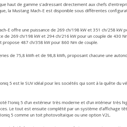
ue haut de gamme s’adressant directement aux chefs d’entreprise
ique, la Mustang Mach-E est disponible sous différentes configura
ch-E offre une puissance de 269 ch/198 kW et 351 ch/258 kW po
ce de 269 ch/198 kW et 294 ch/216 kW pour un couple de 430 N
t propose 487 ch/358 kW pour 860 Nm de couple.
eries de 75,8 kWh et de 98,8 kWh, proposant chacune une auton
oniq 5 est le SUV idéal pour les sociétés qui sont à la quête du véhi
té l’Ioniq 5 d’un extérieur très moderne et d’un intérieur très hi
es. Le tout est ensuite complété par un système d’affichage têt
Ioniq 5 comme un toit photovoltaïque ou une option V2L.