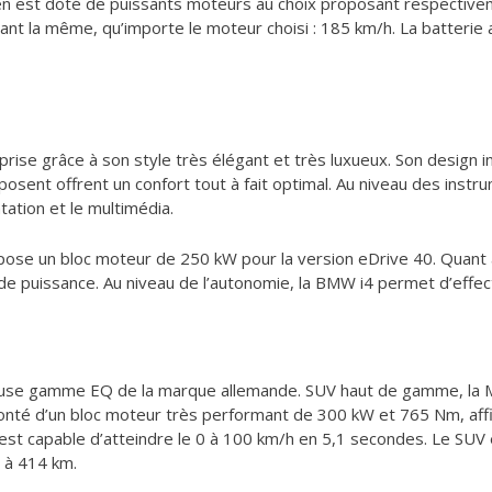
réen est doté de puissants moteurs au choix proposant respecti
ant la même, qu’importe le moteur choisi : 185 km/h. La batteri
prise grâce à son style très élégant et très luxueux. Son design
sent offrent un confort tout à fait optimal. Au niveau des instr
tation et le multimédia.
opose un bloc moteur de 250 kW pour la version eDrive 40. Quant 
de puissance. Au niveau de l’autonomie, la BMW i4 permet d’effe
euse gamme EQ de la marque allemande. SUV haut de gamme, la M
onté d’un bloc moteur très performant de 300 kW et 765 Nm, affi
est capable d’atteindre le 0 à 100 km/h en 5,1 secondes. Le SUV
 à 414 km.