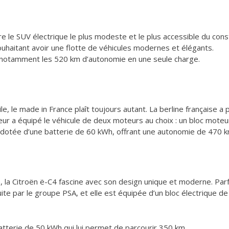
re le SUV électrique le plus modeste et le plus accessible du con
ouhaitant avoir une flotte de véhicules modernes et élégants.
t notamment les 520 km d’autonomie en une seule charge.
, le made in France plaît toujours autant. La berline française a
ucteur a équipé le véhicule de deux moteurs au choix : un bloc mot
otée d’une batterie de 60 kWh, offrant une autonomie de 470 k
e, la Citroën ë-C4 fascine avec son design unique et moderne. Parf
e par le groupe PSA, et elle est équipée d’un bloc électrique 
atterie de 50 kWh qui lui permet de parcourir 350 km.