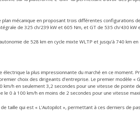
e plan mécanique en proposant trois différentes configurations d
intégrale de 325 ch/239 kW et 605 Nm, et GT de 535 ch/430 kW 
autonomie de 528 km en cycle mixte WLTP et jusqu’à 740 km en 
re électrique la plus impressionnante du marché en ce moment. P
e premier choix des dirigeants d’entreprise. Le premier modèle
100 km/h en seulement 3,2 secondes pour une vitesse de pointe d
e le 0 à 100 km/h en moins de 2 secondes pour une vitesse max
de taille qui est « L’Autopilot », permettant à ces derniers de p