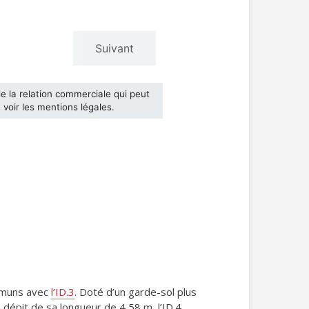
mmuns avec
l’ID.3
. Doté d’un garde-sol plus
 dépit de sa longueur de 4,58 m, l’ID.4