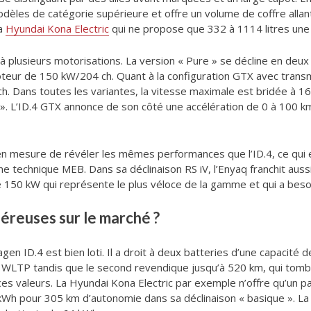
odèles de catégorie supérieure et offre un volume de coffre allant 
la
Hyundai Kona Electric
qui ne propose que 332 à 1114 litres une 
à plusieurs motorisations. La version « Pure » se décline en de
teur de 150 kW/204 ch. Quant à la configuration GTX avec transmi
. Dans toutes les variantes, la vitesse maximale est bridée à 16
 ». L’ID.4 GTX annonce de son côté une accélération de 0 à 100 k
 en mesure de révéler les mêmes performances que l’ID.4, ce qui
echnique MEB. Dans sa déclinaison RS iV, l’Enyaq franchit aussi 
e 150 kW qui représente le plus véloce de la gamme et qui a besoi
éreuses sur le marché ?
gen ID.4 est bien loti. Il a droit à deux batteries d’une capacit
WLTP tandis que le second revendique jusqu’à 520 km, qui tombe
es valeurs. La Hyundai Kona Electric par exemple n’offre qu’un
kWh pour 305 km d’autonomie dans sa déclinaison « basique ». La