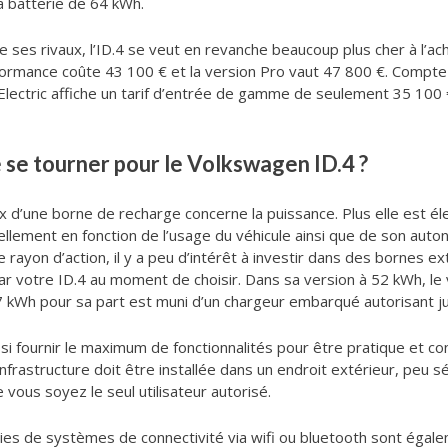
a batterie de 64 kWh.
 ses rivaux, l’ID.4 se veut en revanche beaucoup plus cher à l’acha
formance coûte 43 100 € et la version Pro vaut 47 800 €. Comptez
lectric affiche un tarif d’entrée de gamme de seulement 35 100 €
 se tourner pour le Volkswagen ID.4 ?
ix d’une borne de recharge concerne la puissance. Plus elle est é
iellement en fonction de l’usage du véhicule ainsi que de son aut
e rayon d’action, il y a peu d’intérêt à investir dans des bornes
r votre ID.4 au moment de choisir. Dans sa version à 52 kWh, le
 kWh pour sa part est muni d’un chargeur embarqué autorisant jus
si fournir le maximum de fonctionnalités pour être pratique et con
nfrastructure doit être installée dans un endroit extérieur, peu 
 vous soyez le seul utilisateur autorisé.
es de systèmes de connectivité via wifi ou bluetooth sont égalem