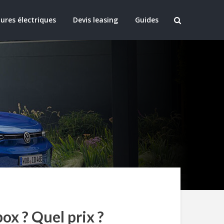
ures électriques
Devis leasing
Guides
ox ? Quel prix ?