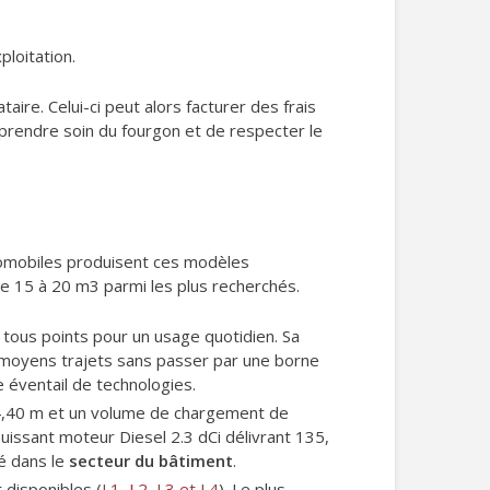
loitation.
ataire. Celui-ci peut alors facturer des frais
 prendre soin du fourgon et de respecter le
utomobiles produisent ces modèles
de 15 à 20 m3 parmi les plus recherchés.
 tous points pour un usage quotidien. Sa
 moyens trajets sans passer par une borne
e éventail de technologies.
4,40 m et un volume de chargement de
puissant moteur Diesel 2.3 dCi délivrant 135,
té dans le
secteur du bâtiment
.
 disponibles (
L1, L2, L3 et L4
). Le plus