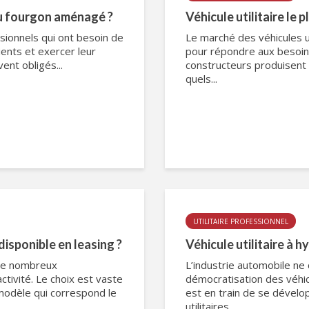
du fourgon aménagé ?
Véhicule utilitaire le pl
essionnels qui ont besoin de
Le marché des véhicules ut
ients et exercer leur
pour répondre aux besoins
ent obligés...
constructeurs produisent d
quels...
UTILITAIRE PROFESSIONNEL
disponible en leasing ?
Véhicule utilitaire à h
 De nombreux
L’industrie automobile ne
ctivité. Le choix est vaste
démocratisation des véhic
e modèle qui correspond le
est en train de se dévelop
utilitaires...