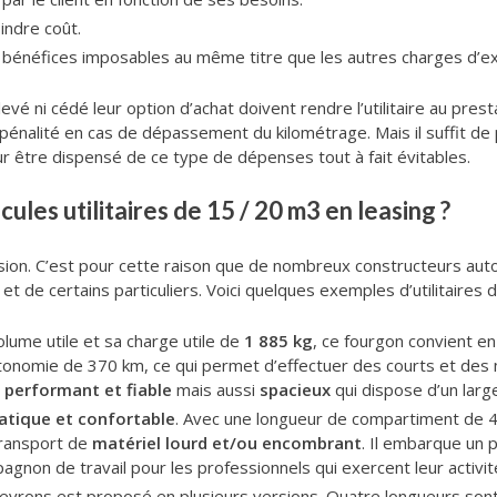
oindre coût.
bénéfices imposables au même titre que les autres charges d’exp
i levé ni cédé leur option d’achat doivent rendre l’utilitaire au prest
pénalité en cas de dépassement du kilométrage. Mais il suffit de
our être dispensé de ce type de dépenses tout à fait évitables.
cules utilitaires de 15 / 20 m3 en leasing ?
pansion. C’est pour cette raison que de nombreux constructeurs a
t de certains particuliers. Voici quelques exemples d’utilitaires 
lume utile et sa charge utile de
1 885 kg
, ce fourgon convient en
utonomie de 370 km, ce qui permet d’effectuer des courts et des
s
performant et fiable
mais aussi
spacieux
qui dispose d’un larg
atique et confortable
. Avec une longueur de compartiment de 
 transport de
matériel lourd et/ou encombrant
. Il embarque un 
agnon de travail pour les professionnels qui exercent leur activi
hevrons est proposé en plusieurs versions. Quatre longueurs sont