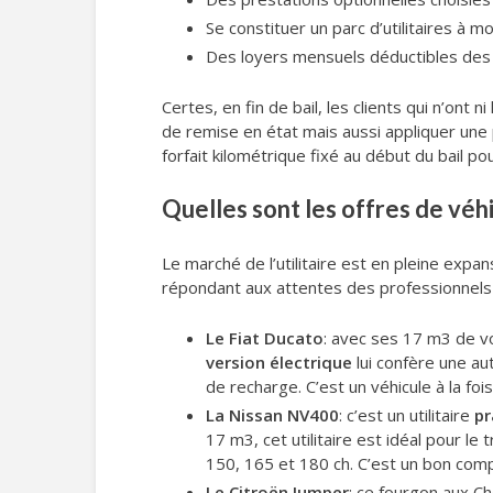
Se constituer un parc d’utilitaires à m
Des loyers mensuels déductibles des 
Certes, en fin de bail, les clients qui n’ont n
de remise en état mais aussi appliquer une 
forfait kilométrique fixé au début du bail p
Quelles sont les offres de véhi
Le marché de l’utilitaire est en pleine ex
répondant aux attentes des professionnels e
Le Fiat Ducato
: avec ses 17 m3 de vo
version électrique
lui confère une a
de recharge. C’est un véhicule à la foi
La Nissan NV400
: c’est un utilitaire
pr
17 m3, cet utilitaire est idéal pour le
150, 165 et 180 ch. C’est un bon comp
Le Citroën Jumper
: ce fourgon aux C