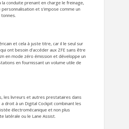
à la conduite prenant en charge le freinage,
s de personnalisation et s’impose comme un
2 tonnes.
in et cela à juste titre, car il le seul sur
 qui ont besoin d’accéder aux ZFE sans être
2 km en mode zéro émission et développe un
stations en fournissant un volume utile de
 les livreurs et autres prestataires dans
 a droit à un Digital Cockpit combinant les
sistée électromécanique et non plus
te latérale ou le Lane Assist.