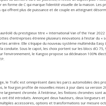
r en forme de C qui marque l’identité visuelle de la maison. Les p
qui offrent plus de puissance et de couple en atteignant désorm
réolé du prestigieux titre « International Van of the Year 2022 
tes d’entreprises étrenne plusieurs innovations à l’instar du « sés
es arrière. Elle s’équipe du nouveau système multimédia Easy Lin
 la conduite. Sous le capot, les choix portent sur les blocs dCi 7
our l’environnement, le Kangoo propose sa déclinaison 100% éle
TP.
e, le Trafic est omniprésent dans les parcs automobiles des pro
ns, le fourgon profite de nouvelles mises à jour dans sa version
re largement chromée. À l’intérieur, les finitions chromées sont 
 ont été introduits. Annonçant deux hauteurs, deux longueurs et u
multiples accessoires, options et transformations sur mesure oct