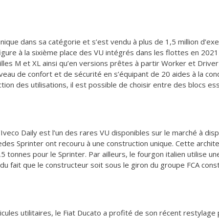
nique dans sa catégorie et s’est vendu à plus de 1,5 million d’e
igure à la sixième place des VU intégrés dans les flottes en 2021
ailles M et XL ainsi qu’en versions prêtes à partir Worker et Driv
niveau de confort et de sécurité en s’équipant de 20 aides à la co
ion des utilisations, il est possible de choisir entre des blocs e
’Iveco Daily est l’un des rares VU disponibles sur le marché à dis
des Sprinter ont recouru à une construction unique. Cette architec
5 tonnes pour le Sprinter. Par ailleurs, le fourgon italien utilise u
u fait que le constructeur soit sous le giron du groupe FCA consti
cules utilitaires, le Fiat Ducato a profité de son récent restyla