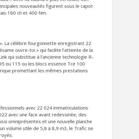
rincipales nouveautés figurent sous le capot
ais 180 ch et 400 Nm.
». La célèbre fourgonnette enregistrant 22
ame ouvre-toi » qui facilite l’atteinte de la
k qui substitue à l’ancienne technologie R-
5, 95 ou 115 ou les blocs essence Tce 100
ctrique promettant les mêmes prestations
fessionnels avec 22 024 immatriculations
 2022 avec une face avant redessinée, des
aussi omniprésentes et une nouvelle planche
n volume utile de 5,8 à 8,9 m3, le Trafic se
royés.