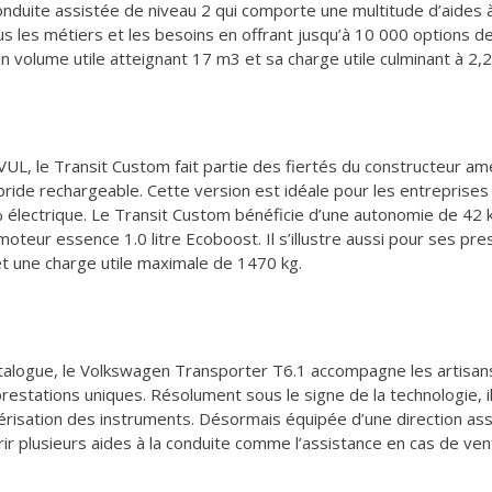
a conduite assistée de niveau 2 qui comporte une multitude d’aides 
à tous les métiers et les besoins en offrant jusqu’à 10 000 option
n volume utile atteignant 17 m3 et sa charge utile culminant à 2,
, le Transit Custom fait partie des fiertés du constructeur américa
bride rechargeable. Cette version est idéale pour les entreprises
0% électrique. Le Transit Custom bénéficie d’une autonomie de 4
oteur essence 1.0 litre Ecoboost. Il s’illustre aussi pour ses pre
t une charge utile maximale de 1470 kg.
talogue, le Volkswagen Transporter T6.1 accompagne les artisans,
prestations uniques. Résolument sous le signe de la technologie, il
érisation des instruments. Désormais équipée d’une direction as
ffrir plusieurs aides à la conduite comme l’assistance en cas de ven