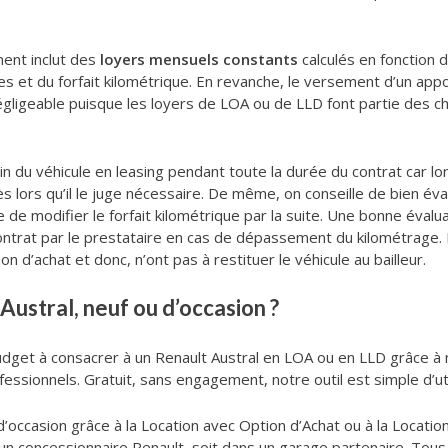
ment inclut des
loyers mensuels constants
calculés en fonction d
es et du forfait kilométrique. En revanche, le versement d’un appo
égligeable puisque les loyers de LOA ou de LLD font partie des cha
u véhicule en leasing pendant toute la durée du contrat car lors 
ès lors qu’il le juge nécessaire. De même, on conseille de bien é
le de modifier le forfait kilométrique par la suite. Une bonne éva
 contrat par le prestataire en cas de dépassement du kilométrage.
on d’achat et donc, n’ont pas à restituer le véhicule au bailleur.
Austral, neuf ou d’occasion ?
u budget à consacrer à un Renault Austral en LOA ou en LLD grâce à
essionnels. Gratuit, sans engagement, notre outil est simple d’util
’occasion grâce à la Location avec Option d’Achat ou à la Location
un concessionnaire Renault, soit dans un garage partenaire. Tou