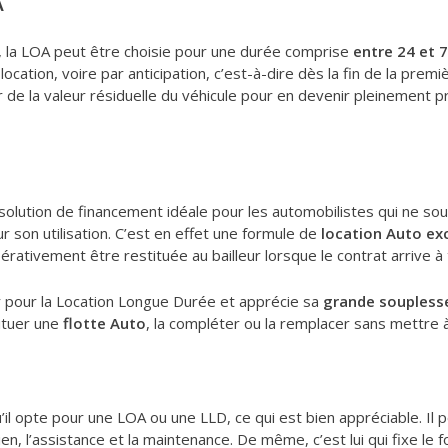
A
r, la LOA peut être choisie pour une durée comprise
entre 24 et 
n location, voire par anticipation, c’est-à-dire dès la fin de la prem
r de la valeur résiduelle du véhicule pour en devenir pleinement pr
a solution de financement idéale pour les automobilistes qui ne so
 son utilisation. C’est en effet une formule de
location Auto ex
pérativement être restituée au bailleur lorsque le contrat arrive à
r pour la Location Longue Durée et apprécie sa
grande soupless
ituer une
flotte Auto
, la compléter ou la remplacer sans mettre à
u’il opte pour une LOA ou une LLD, ce qui est bien appréciable. I
ien, l’assistance et la maintenance. De même, c’est lui qui fixe le 