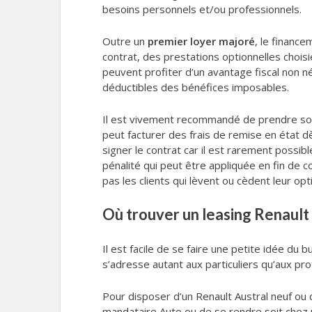
besoins personnels et/ou professionnels.
Outre un
premier loyer majoré
, le finance
contrat, des prestations optionnelles choisi
peuvent profiter d’un avantage fiscal non n
déductibles des bénéfices imposables.
Il est vivement recommandé de prendre soin d
peut facturer des frais de remise en état d
signer le contrat car il est rarement possib
pénalité qui peut être appliquée en fin de
pas les clients qui lèvent ou cèdent leur opti
Où trouver un leasing Renault 
Il est facile de se faire une petite idée d
s’adresse autant aux particuliers qu’aux prof
Pour disposer d’un Renault Austral neuf ou d
mandataire Auto ou de se rendre soit chez 