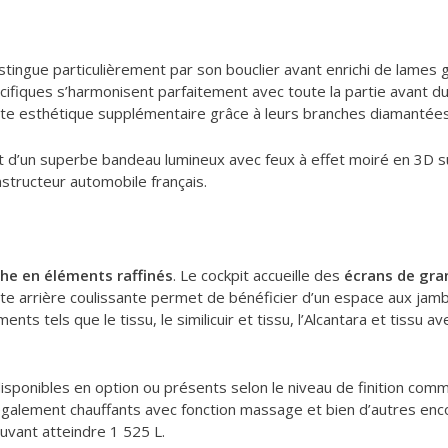
istingue particulièrement par son bouclier avant enrichi de lames g
ifiques s’harmonisent parfaitement avec toute la partie avant du
note esthétique supplémentaire grâce à leurs branches diamantées
hit d’un superbe bandeau lumineux avec feux à effet moiré en 3D su
structeur automobile français.
che en éléments raffinés
. Le cockpit accueille des
écrans de gra
tte arrière coulissante permet de bénéficier d’un espace aux ja
nts tels que le tissu, le similicuir et tissu, l’Alcantara et tissu 
isponibles en option ou présents selon le niveau de finition comm
également chauffants avec fonction massage et bien d’autres enc
ouvant atteindre 1 525 L.