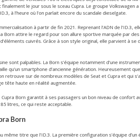
 finalement le jour sous le sceau Cupra. Le groupe Volkswagen a c
D.3, à l’heure où l’on parlait encore du scandale dieselgate.
ercialisation à partir de fin 2021. Reprenant l’ADN de l’ID.3, e
a Born attire le regard pour son allure sportive marquée par des
’éléments cuivrés. Grâce à son style original, elle parvient à se 
usine sont palpables. La Born s’équipe notamment d’une instrumen
taille qu’un smartphone d’ancienne génération. Heureusement que 
’on retrouve sur de nombreux modèles de Seat et Cupra et qui s’a
age tête haute en réalité augmentée.
 la Cupra Born garantit à ses passagers un bon niveau de confort
85 litres, ce qui reste acceptable.
pra Born
 au même titre que l’ID.3. La première configuration s’équipe d’