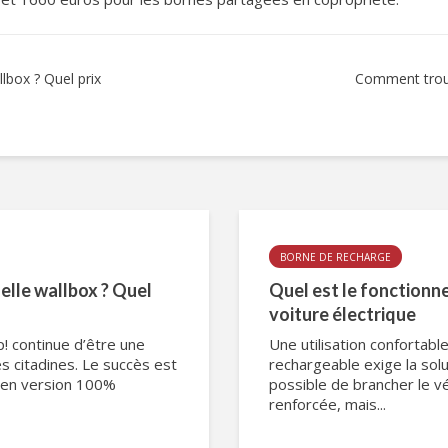
lbox ? Quel prix
Comment trouv
BORNE DE RECHARGE
elle wallbox ? Quel
Quel est le fonctionn
voiture électrique
p! continue d’être une
Une utilisation confortabl
s citadines. Le succès est
rechargeable exige la solu
’en version 100%
possible de brancher le v
renforcée, mais...