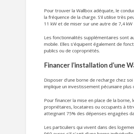
Pour trouver la Wallbox adéquate, le condu
la fréquence de la charge. S’il utilise très 
11 kW et de miser sur une autre de 7,4 kW d
Les fonctionnalités supplémentaires sont aus
mobile. Elles s’équipent également de foncti
publics ou de copropriétés.
Financer l’installation d’une Wa
Disposer d’une borne de recharge chez soi ou
implique un investissement pécuniaire plus
Pour financer la mise en place de la borne, 
propriétaires, locataires ou occupants à ti
atteignant 75% des dépenses engagées dans
Les particuliers qui vivent dans des logemen
960 euros s’il s’agit d’une borne individue