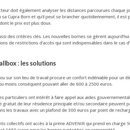
cteur doit également analyser les distances parcourues chaque j
peu sa Cupra Born et qu’il peut se brancher quotidiennement, il est 
ont le prix est plus doux.
si des critères clés. Les nouvelles bornes se gèrent aujourd’hui à
ons de restrictions d’accès qui sont indispensables dans le cas d
llbox : les solutions
 sur son lieu de travail procure un confort indéniable pour un élec
 ou moins conséquent pouvant aller de 600 à 2500 euros.
les particuliers ont intérêt à faire appel aux aides gouvernemental
tre gratuit de leur résidence principale et/ou secondaire peuvent
 les travaux avec un plafond de 300 euros par point de rechar
ts collectifs ont accès à la prime ADVENIR qui prend en charge 50%
lle et 1660 euros pour les bornes partagées en copropriété.