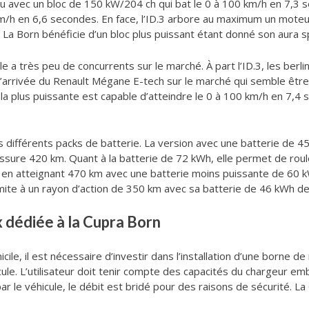
avec un bloc de 150 kW/204 ch qui bat le 0 à 100 km/h en 7,3 se
 km/h en 6,6 secondes. En face, l’ID.3 arbore au maximum un mo
 La Born bénéficie d’un bloc plus puissant étant donné son aura s
lle a très peu de concurrents sur le marché. À part l’ID.3, les ber
l’arrivée du Renault Mégane E-tech sur le marché qui semble être u
 la plus puissante est capable d’atteindre le 0 à 100 km/h en 7,
is différents packs de batterie. La version avec une batterie de
assure 420 km. Quant à la batterie de 72 kWh, elle permet de rou
 en atteignant 470 km avec une batterie moins puissante de 60 k
mite à un rayon d’action de 350 km avec sa batterie de 46 kWh de 
x dédiée à la Cupra Born
le, il est nécessaire d’investir dans l’installation d’une borne de 
ule. L’utilisateur doit tenir compte des capacités du chargeur e
ar le véhicule, le débit est bridé pour des raisons de sécurité. L