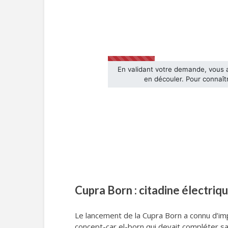
Cupra Born : citadine électriqu
Le lancement de la Cupra Born a connu d’im
concept-car el-born qui devait compléter s