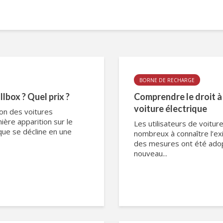
BORNE DE RECHARGE
lbox ? Quel prix ?
Comprendre le droit à 
voiture électrique
ion des voitures
ère apparition sur le
Les utilisateurs de voitu
que se décline en une
nombreux à connaître l’exi
des mesures ont été adop
nouveau...