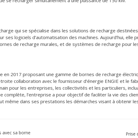
s de se recharger simultanément à une puissance de 150 kW.
rge qui se spécialise dans les solutions de recharge destinées a
ur ses logiciels d’automatisation des machines. Aujourd’hui, elle
ornes de recharge murales, et de systèmes de recharge pour les
ée en 2017 proposant une gamme de bornes de recharge électrique
 étroite collaboration avec le fournisseur d’énergie ENGIE et le 
in pour les entreprises, les collectivités et les particuliers, inclua
complète, l’entreprise a pour objectif de faciliter la vie des clie
e inclut même dans ses prestations les démarches visant à obtenir 
s avec sa borne
Prise 