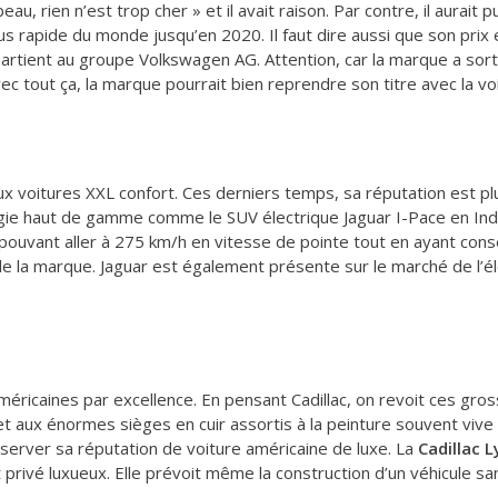
au, rien n’est trop cher » et il avait raison. Par contre, il aurait p
lus rapide du monde jusqu’en 2020. Il faut dire aussi que son prix 
partient au groupe Volkswagen AG. Attention, car la marque a sort
c tout ça, la marque pourrait bien reprendre son titre avec la voit
ux voitures XXL confort. Ces derniers temps, sa réputation est p
ie haut de gamme comme le SUV électrique Jaguar I-Pace en Inde
pouvant aller à 275 km/h en vitesse de pointe tout en ayant cons
de la marque. Jaguar est également présente sur le marché de l’é
américaines par excellence. En pensant Cadillac, on revoit ces g
t aux énormes sièges en cuir assortis à la peinture souvent vive de
server sa réputation de voiture américaine de luxe. La
Cadillac L
 privé luxueux. Elle prévoit même la construction d’un véhicule sa