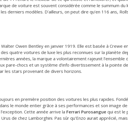
marque de voiture est souvent considérée comme le summum du 
es derniers modèles. D’ailleurs, on peut dire qu’en 116 ans, Rol
 Walter Owen Bentley en janvier 1919. Elle est basée à Crewe e
ie des quatre voitures de luxe les plus reconnues sur la planète 
ernières années, la marque a volontairement rajeunit l’ensemble 
aux pare-chocs et un système d’info divertissement à la pointe d
ar les stars provenant de divers horizons.
toujours en première position des voitures les plus rapides. Fond
ue dans le monde entier grâce à ses performances et son image d
 l’exception. Cette année arrive la
Ferrari Purosangue
qui est le
 Urus de chez Lamborghini. Pas sûr qu’Enzo aurait apprécié, mais