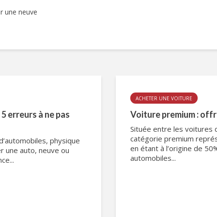
ur une neuve
ACHETER UNE VOITURE
5 erreurs à ne pas
Voiture premium : offr
Située entre les voitures
catégorie premium représ
 d’automobiles, physique
en étant à l’origine de 50
er une auto, neuve ou
automobiles...
ce...