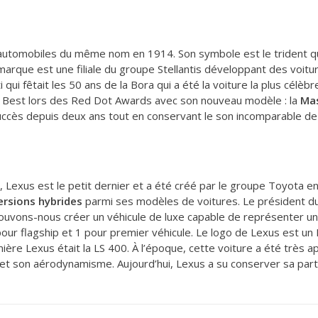
automobiles du même nom en 1914. Son symbole est le trident qui
a marque est une filiale du groupe Stellantis développant des voit
ui fêtait les 50 ans de la Bora qui a été la voiture la plus célè
he Best lors des Red Dot Awards avec son nouveau modèle : la
Ma
 succès depuis deux ans tout en conservant le son incomparable de
, Lexus est le petit dernier et a été créé par le groupe Toyota e
ersions hybrides
parmi ses modèles de voitures. Le président du 
pouvons-nous créer un véhicule de luxe capable de représenter un
pour flagship et 1 pour premier véhicule. Le logo de Lexus est un L
ère Lexus était la LS 400. À l’époque, cette voiture a été très 
et son aérodynamisme. Aujourd’hui, Lexus a su conserver sa part