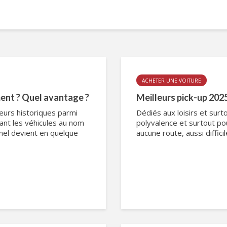
ACHETER UNE VOITURE
ent ? Quel avantage ?
Meilleurs pick-up 2025 
urs historiques parmi
Dédiés aux loisirs et surto
sant les véhicules au nom
polyvalence et surtout pou
nel devient en quelque
aucune route, aussi difficil