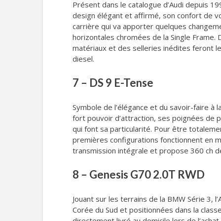
Présent dans le catalogue d’Audi depuis 19
design élégant et affirmé, son confort de vo
carrière qui va apporter quelques changemen
horizontales chromées de la Single Frame. D
matériaux et des selleries inédites feront 
diesel.
7 – DS 9 E-Tense
Symbole de l’élégance et du savoir-faire à l
fort pouvoir d’attraction, ses poignées de p
qui font sa particularité. Pour être totalem
premières configurations fonctionnent en m
transmission intégrale et propose 360 ch de
8 – Genesis G70 2.0T RWD
Jouant sur les terrains de la BMW Série 3, l
Corée du Sud et positionnées dans la classe
directement livré au domicile lors de l’achat.