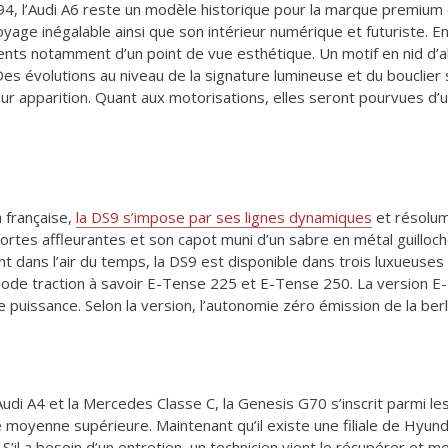
94, l’Audi A6 reste un modèle historique pour la marque premium 
yage inégalable ainsi que son intérieur numérique et futuriste. En
ts notamment d’un point de vue esthétique. Un motif en nid d’abe
es évolutions au niveau de la signature lumineuse et du bouclier 
leur apparition. Quant aux motorisations, elles seront pourvues d
a française,
la DS9 s’impose par ses lignes dynamiques
et résolum
ortes affleurantes et son capot muni d’un sabre en métal guilloch
ent dans l’air du temps, la DS9 est disponible dans trois luxueus
ode traction à savoir E-Tense 225 et E-Tense 250. La version E
 puissance. Selon la version, l’autonomie zéro émission de la berl
’Audi A4 et la Mercedes Classe C, la Genesis G70 s’inscrit parmi l
 moyenne supérieure. Maintenant qu’il existe une filiale de Hyund
 S’il a besoin d’un entretien, un technicien vient le récupérer et me