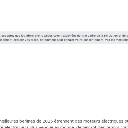
es meilleures berlines de 2025 étrennent des moteurs électriques o
ture électrique la plus vendue au monde, devançant des ténors comm