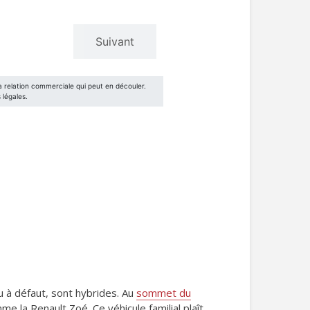
u à défaut, sont hybrides. Au
sommet du
e la Renault Zoé. Ce véhicule familial plaît