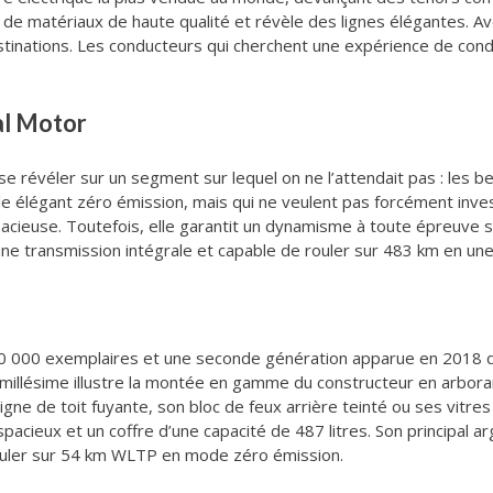
ué de matériaux de haute qualité et révèle des lignes élégantes. A
tinations. Les conducteurs qui cherchent une expérience de condu
al Motor
e révéler sur un segment sur lequel on ne l’attendait pas : les be
e élégant zéro émission, mais qui ne veulent pas forcément invest
acieuse. Toutefois, elle garantit un dynamisme à toute épreuve sur
e transmission intégrale et capable de rouler sur 483 km en une
0 000 exemplaires et une seconde génération apparue en 2018 d
 millésime illustre la montée en gamme du constructeur en arbor
ligne de toit fuyante, son bloc de feux arrière teinté ou ses vit
pacieux et un coffre d’une capacité de 487 litres. Son principal a
ouler sur 54 km WLTP en mode zéro émission.