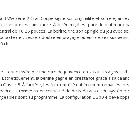
 la BMW Série 2 Gran Coupé signe son originalité et son élégance a
 et ses portes sans cadre. À l’intérieur, il est paré de matériau
ntral de 10,25 pouces. La berline tire son épingle du jeu avec
e, sa boîte de vitesse à double embrayage ou encore ses suspensio
6 ch.
E est passée par une cure de jouvence en 2020. Il s’agissait d’u
. Esthétiquement, la berline gagne en prestance grâce à sa cala
Classe B. À l’arrière, les feux ont été entièrement remaniés et 
ujours droit au WideScreen constitué de deux écrans et du systè
rgeables sont au programme. La configuration E 300 e développe 