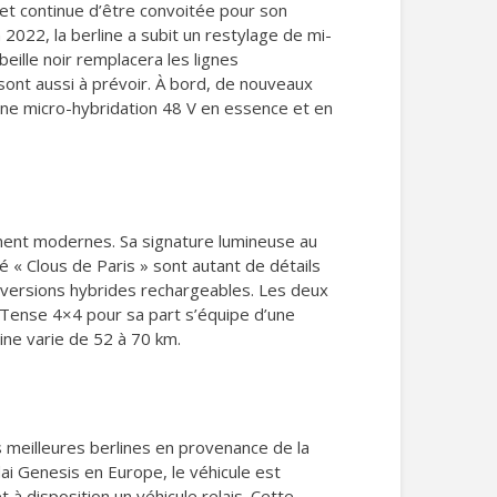
et continue d’être convoitée pour son
 2022, la berline a subit un restylage de mi-
ille noir remplacera les lignes
sont aussi à prévoir. À bord, de nouveaux
’une micro-hybridation 48 V en essence et en
ent modernes. Sa signature lumineuse au
é « Clous de Paris » sont autant de détails
es versions hybrides rechargeables. Les deux
-Tense 4×4 pour sa part s’équipe d’une
ine varie de 52 à 70 km.
es meilleures berlines en provenance de la
ai Genesis en Europe, le véhicule est
t à disposition un véhicule relais. Cette