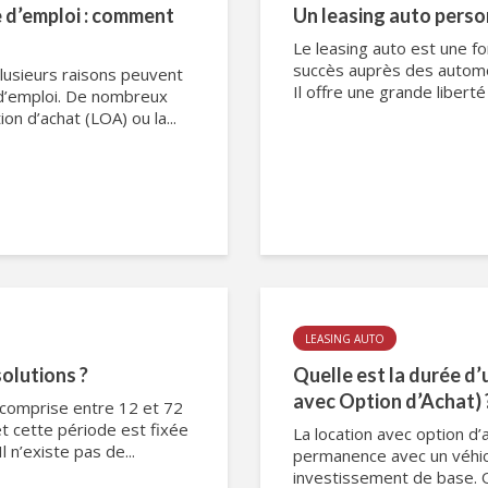
 d’emploi : comment
Un leasing auto person
Le leasing auto est une f
succès auprès des automob
Plusieurs raisons peuvent
Il offre une grande liberté
 d’emploi. De nombreux
on d’achat (LOA) ou la...
LEASING AUTO
solutions ?
Quelle est la durée d
avec Option d’Achat) 
 comprise entre 12 et 72
et cette période est fixée
La location avec option d
l n’existe pas de...
permanence avec un véhicu
investissement de base. Q