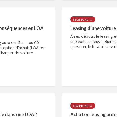
LEASING AUTO
: conséquences en LOA
Leasing d’une voiture
À ses débuts, le leasing 
une voiture neuve. Bien qu
ng auto sur 5 ans ou 60
question, le locataire avait
c option d’achat (LOA) et
changer de voiture...
LEASING AUTO
ule dans une LOA ?
Achat ou leasing auto