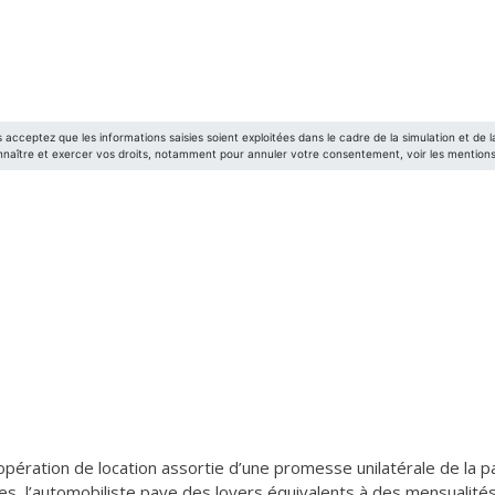
 opération de location assortie d’une promesse unilatérale de la p
, l’automobiliste paye des loyers équivalents à des mensualités. A 