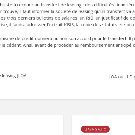
liste à recourir au transfert de leasing : des difficultés financiè
ouvé, il faut informer la société de leasing qu’un transfert va avo
les trois derniers bulletins de salaires, un RIB, un justificatif de 
se, il faudra adresser l’extrait KBIS, la copie des statuts et son d
isme de crédit donnera ou non son accord pour le transfert. Il p
 le cédant. Ainsi, avant de procéder au remboursement anticipé d’
e leasing (LOA
LOA ou LLD po
LEASING AUTO