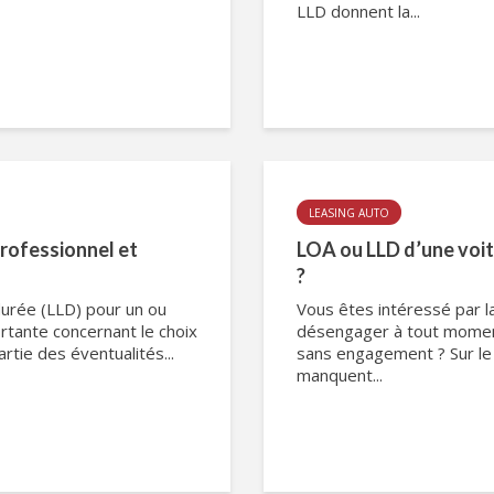
LLD donnent la...
LEASING AUTO
professionnel et
LOA ou LLD d’une voit
?
durée (LLD) pour un ou
Vous êtes intéressé par l
rtante concernant le choix
désengager à tout moment 
tie des éventualités...
sans engagement ? Sur le 
manquent...