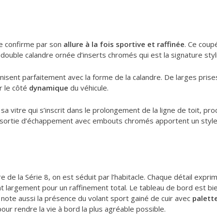
 se confirme par son
allure à la fois sportive et raffinée
. Ce coup
double calandre ornée d’inserts chromés qui est la signature sty
isent parfaitement avec la forme de la calandre. De larges prises
r le côté
dynamique
du véhicule.
 vitre qui s’inscrit dans le prolongement de la ligne de toit, proc
 sortie d’échappement avec embouts chromés apportent un style
e de la Série 8, on est séduit par l’habitacle. Chaque détail expri
 largement pour un raffinement total. Le tableau de bord est bie
n note aussi la présence du volant sport gainé de cuir avec
palett
pour rendre la vie à bord la plus agréable possible.