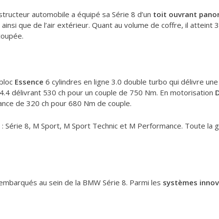
structeur automobile a équipé sa Série 8 d’un
toit ouvrant pano
ainsi que de l’air extérieur. Quant au volume de coffre, il atteint 3
coupée.
bloc
Essence
6 cylindres en ligne 3.0 double turbo qui délivre un
4.4 délivrant 530 ch pour un couple de 750 Nm. En motorisation
D
ssance de 320 ch pour 680 Nm de couple.
: Série 8, M Sport, M Sport Technic et M Performance. Toute la
 embarqués au sein de la BMW Série 8. Parmi les
systèmes inno