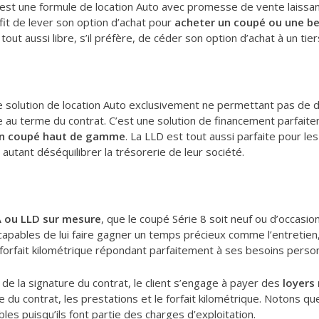
l est une formule de location Auto avec promesse de vente laissa
ffit de lever son option d’achat pour
acheter un coupé ou une ber
 tout aussi libre, s’il préfère, de céder son option d’achat à un tier
 solution de location Auto exclusivement ne permettant pas de dev
 au terme du contrat. C’est une solution de financement parfaite
d’un coupé haut de gamme
. La LLD est tout aussi parfaite pour le
autant déséquilibrer la trésorerie de leur société.
A ou LLD sur mesure
, que le coupé Série 8 soit neuf ou d’occasion
 capables de lui faire gagner un temps précieux comme l’entretien,
le forfait kilométrique répondant parfaitement à ses besoins perso
 de la signature du contrat, le client s’engage à payer des
loyers
 du contrat, les prestations et le forfait kilométrique. Notons q
es puisqu’ils font partie des charges d’exploitation.