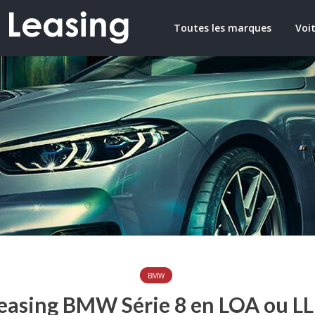
Toutes les marques
Voit
BMW
easing BMW Série 8 en LOA ou L