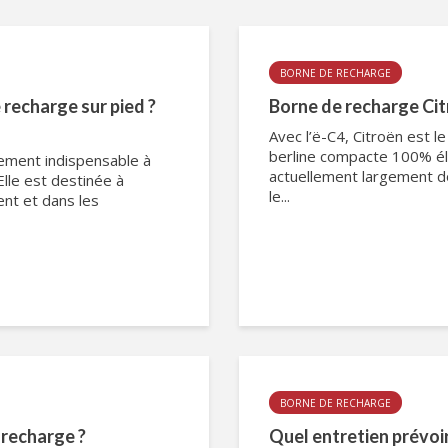
BORNE DE RECHARGE
recharge sur pied ?
Borne de recharge Citr
Avec l’ë-C4, Citroën est l
berline compacte 100% éle
pement indispensable à
actuellement largement do
Elle est destinée à
le...
ent et dans les
BORNE DE RECHARGE
 recharge ?
Quel entretien prévoi