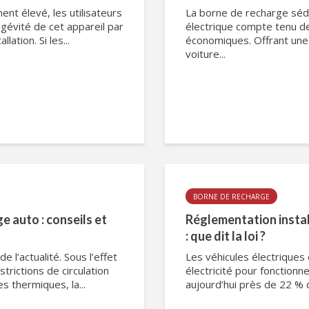
nt élevé, les utilisateurs
La borne de recharge sédui
gévité de cet appareil par
électrique compte tenu de
ation. Si les...
économiques. Offrant une 
voiture...
BORNE DE RECHARGE
e auto : conseils et
Réglementation instal
: que dit la loi ?
 l’actualité. Sous l’effet
Les véhicules électriques 
trictions de circulation
électricité pour fonctionn
s thermiques, la...
aujourd’hui près de 22 % 