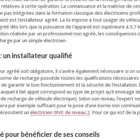
 relatives à cette opération. La connaissance et la maitrise de
me pas intégrées dans la formation classique des électriciens prof
nt est l’installateur agréé. La loi impose à tout usager de véhic
réé dès lors que la puissance de l’appareil est supérieure à 3,7 kW
lation réalisée par un professionnel non agréé, les conséquences d
harge par un simple électricien.
 un installateur qualifié
teur agréé soit obligatoire, il s’avère également nécessaire si on 
 borne de recharge possède toutes les qualifications nécessaires 
e de garantir le bon fonctionnement et la sécurité de l’installati
l auquel il fait appel correspond au type de projet qu’il envisage de
 de recharge de véhicule électrique). Selon son niveau, l’expert se
1 sera par exemple suffisant pour la pose d’une borne non commu
nécessitent un
électricien IRVE de niveau 2
. Pour ce qui est de la
é pour bénéficier de ses conseils