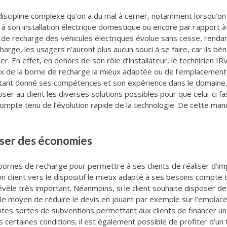
discipline complexe qu’on a du mal à cerner, notamment lorsqu’on e
 à son installation électrique domestique ou encore par rapport à
re de recharge des véhicules électriques évolue sans cesse, rendan
harge, les usagers n’auront plus aucun souci à se faire, car ils b
r. En effet, en dehors de son rôle d’installateur, le technicien IR
choix de la borne de recharge la mieux adaptée ou de l’emplacement
Étant donné ses compétences et son expérience dans le domaine, on
er au client les diverses solutions possibles pour que celui-ci f
pte tenu de l’évolution rapide de la technologie. De cette manièr
liser des économies
s bornes de recharge pour permettre à ses clients de réaliser d’
son client vers le dispositif le mieux adapté à ses besoins compt
évèle très important. Néanmoins, si le client souhaite disposer d
le moyen de réduire le devis en jouant par exemple sur l’emplace
entes sortes de subventions permettant aux clients de financer une 
s certaines conditions, il est également possible de profiter d’un