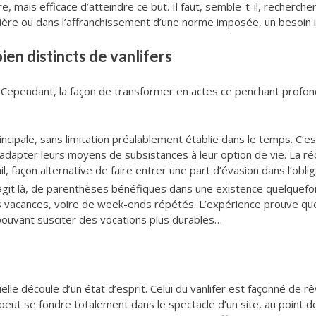
 mais efficace d’atteindre ce but. Il faut, semble-t-il, rechercher
nière ou dans l’affranchissement d’une norme imposée, un besoin
ien distincts de vanlifers
x. Cependant, la façon de transformer en actes ce penchant profon
ncipale, sans limitation préalablement établie dans le temps. C’est
d’adapter leurs moyens de subsistances à leur option de vie. La réc
l, façon alternative de faire entrer une part d’évasion dans l’obli
s’agit là, de parenthèses bénéfiques dans une existence quelquefo
es vacances, voire de week-ends répétés. L’expérience prouve que
pouvant susciter des vocations plus durables…
elle découle d’un état d’esprit. Celui du vanlifer est façonné de 
 peut se fondre totalement dans le spectacle d’un site, au point d