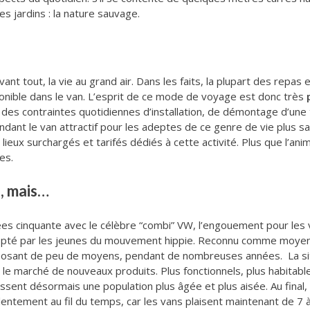
 jardins : la nature sauvage.
vant tout, la vie au grand air. Dans les faits, la plupart des repas
ponible dans le van. L’esprit de ce mode de voyage est donc très
nt des contraintes quotidiennes d’installation, de démontage d’un
ndant le van attractif pour les adeptes de ce genre de vie plus sa
eux surchargés et tarifés dédiés à cette activité. Plus que l’anima
es.
e, mais…
s cinquante avec le célèbre “combi” VW, l’engouement pour les 
pté par les jeunes du mouvement hippie. Reconnu comme moyen é
disposant de peu de moyens, pendant de nombreuses années. La si
 le marché de nouveaux produits. Plus fonctionnels, plus habitable
essent désormais une population plus âgée et plus aisée. Au final
ntement au fil du temps, car les vans plaisent maintenant de 7 à