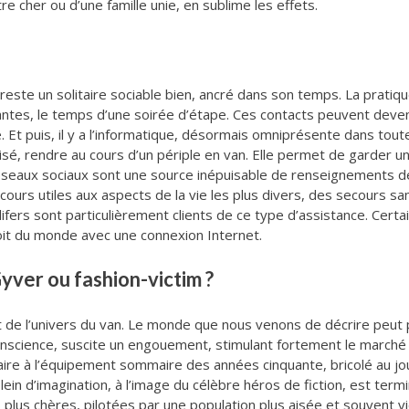
re cher ou d’une famille unie, en sublime les effets.
 reste un solitaire sociable bien, ancré dans son temps. La prati
tes, le temps d’une soirée d’étape. Ces contacts peuvent deveni
. Et puis, il y a l’informatique, désormais omniprésente dans tou
ilisé, rendre au cours d’un périple en van. Elle permet de garder u
s réseaux sociaux sont une source inépuisable de renseignements de
ours utiles aux aspects de la vie les plus divers, des secours s
nlifers sont particulièrement clients de ce type d’assistance. Cert
oit du monde avec une connexion Internet.
yver ou fashion-victim ?
de l’univers du van. Le monde que nous venons de décrire peut para
onscience, suscite un engouement, stimulant fortement le marché 
re à l’équipement sommaire des années cinquante, bricolé au jour l
ein d’imagination, à l’image du célèbre héros de fiction, est ter
plus chères, pilotées par une population plus aisée et souvent v