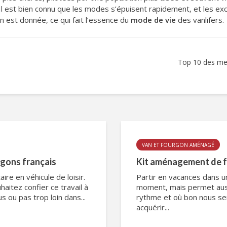
 est bien connu que les modes s’épuisent rapidement, et les exc
en est donnée, ce qui fait l’essence du
mode de vie
des vanlifers.
Top 10 des mei
VAN ET FOURGON AMÉNAGÉ
rgons français
Kit aménagement de fo
ire en véhicule de loisir.
Partir en vacances dans 
aitez confier ce travail à
moment, mais permet auss
ou pas trop loin dans...
rythme et où bon nous semb
acquérir...