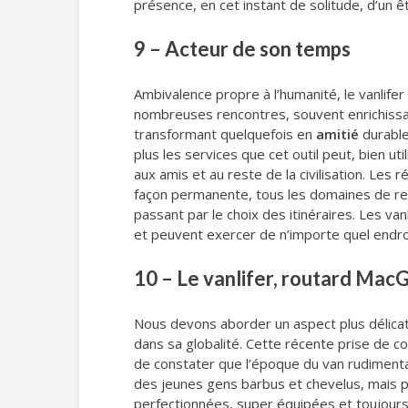
présence, en cet instant de solitude, d’un êt
9 – Acteur de son temps
Ambivalence propre à l’humanité, le vanlifer
nombreuses rencontres, souvent enrichissan
transformant quelquefois en
amitié
durable
plus les services que cet outil peut, bien ut
aux amis et au reste de la civilisation. Le
façon permanente, tous les domaines de rec
passant par le choix des itinéraires. Les va
et peuvent exercer de n’importe quel endr
10 – Le vanlifer, routard MacG
Nous devons aborder un aspect plus délicat 
dans sa globalité. Cette récente prise de c
de constater que l’époque du van rudimentai
des jeunes gens barbus et chevelus, mais pl
perfectionnées, super équipées et toujours 