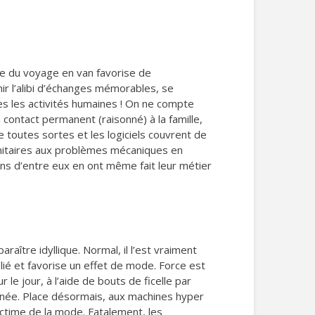
que du voyage en van favorise de
r l’alibi d’échanges mémorables, se
tes les activités humaines ! On ne compte
n contact permanent (raisonné) à la famille,
 toutes sortes et les logiciels couvrent de
anitaires aux problèmes mécaniques en
ains d’entre eux en ont même fait leur métier
ître idyllique. Normal, il l’est vraiment
lié et favorise un effet de mode. Force est
e jour, à l’aide de bouts de ficelle par
minée. Place désormais, aux machines hyper
ictime de la mode. Fatalement, les