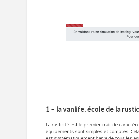
1 – la vanlife, école de la rusti
La rusticité est le premier trait de caractèr
équipements sont simples et comptés. Cela n
est systématiquement banni de tous les asp