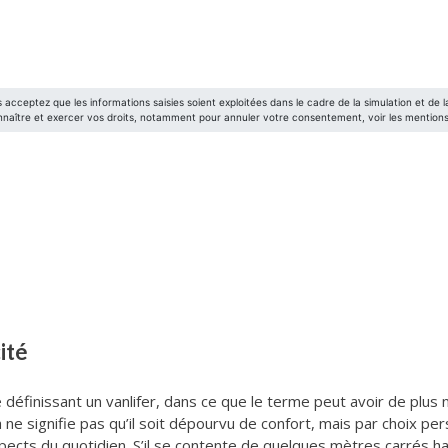
cité
e définissant un vanlifer, dans ce que le terme peut avoir de plus n
e signifie pas qu’il soit dépourvu de confort, mais par choix pe
ects du quotidien. S’il se contente de quelques mètres carrés ha