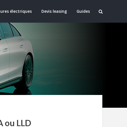
ures électriques
Devis leasing
Guides
A ou LLD