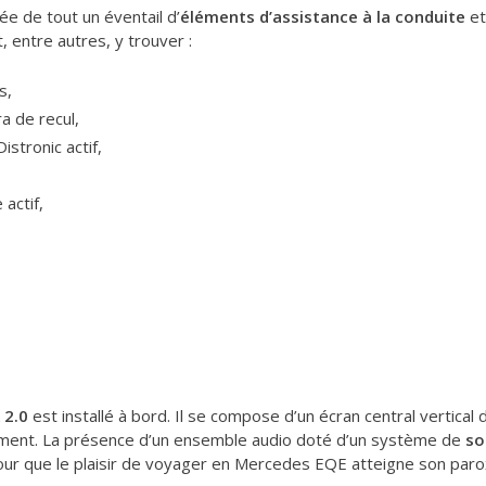
e de tout un éventail d’
éléments d’assistance à la conduite
e
 entre autres, y trouver :
s,
a de recul,
istronic actif,
actif,
 2.0
est installé à bord. Il se compose d’un écran central vertical d
issement. La présence d’un ensemble audio doté d’un système de
so
our que le plaisir de voyager en Mercedes EQE atteigne son par