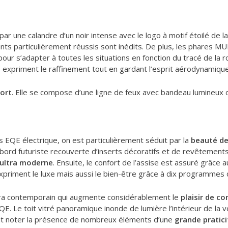
ar une calandre d’un noir intense avec le logo à motif étoilé de 
ovants particulièrement réussis sont inédits. De plus, les phare
our s’adapter à toutes les situations en fonction du tracé de la ro
i, expriment le raffinement tout en gardant l’esprit aérodynamiqu
ort
. Elle se compose d’une ligne de feux avec bandeau lumineux o
s EQE électrique, on est particulièrement séduit par la
beauté d
bord futuriste recouverte d’inserts décoratifs et de revêtements
 ultra moderne
. Ensuite, le confort de l’assise est assuré grâce 
expriment le luxe mais aussi le bien-être grâce à dix programmes
ltra contemporain qui augmente considérablement le
plaisir de co
EQE. Le toit vitré panoramique inonde de lumière l’intérieur de la
ut noter la présence de nombreux éléments d’une
grande pratici