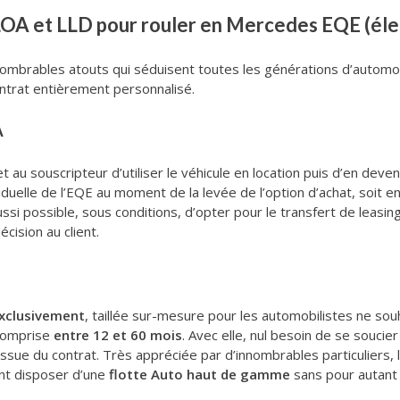
LOA et LLD pour rouler en Mercedes EQE (éle
brables atouts qui séduisent toutes les générations d’automobili
contrat entièrement personnalisé.
A
t au souscripteur d’utiliser le véhicule en location puis d’en deveni
duelle de l’EQE au moment de la levée de l’option d’achat, soit en f
ussi possible, sous conditions, d’opter pour le transfert de leas
cision au client.
exclusivement
, taillée sur-mesure pour les automobilistes ne souh
 comprise
entre 12 et 60 mois
. Avec elle, nul besoin de se soucier
issue du contrat. Très appréciée par d’innombrables particuliers, 
ent disposer d’une
flotte Auto haut de gamme
sans pour autant 