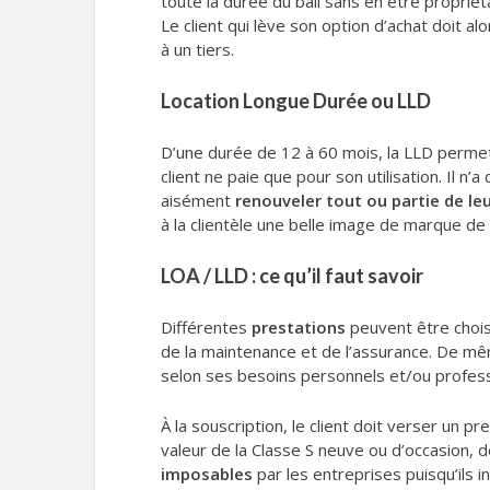
toute la durée du bail sans en être propriét
Le client qui lève son option d’achat doit alo
à un tiers.
Location Longue Durée ou LLD
D’une durée de 12 à 60 mois, la LLD perm
client ne paie que pour son utilisation. Il 
aisément
renouveler tout ou partie de le
à la clientèle une belle image de marque de 
LOA / LLD : ce qu’il faut savoir
Différentes
prestations
peuvent être choisi
de la maintenance et de l’assurance. De mê
selon ses besoins personnels et/ou profess
À la souscription, le client doit verser un p
valeur de la Classe S neuve ou d’occasion, d
imposables
par les entreprises puisqu’ils i