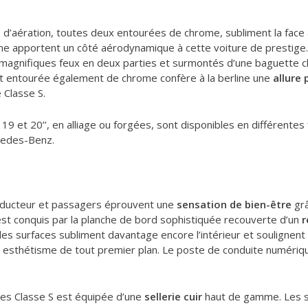
 d’aération, toutes deux entourées de chrome, subliment la face 
apportent un côté aérodynamique à cette voiture de prestige. Sa
 magnifiques feux en deux parties et surmontés d’une baguette c
nt entourée également de chrome confère à la berline une
allure 
 Classe S.
19 et 20’’, en alliage ou forgées, sont disponibles en différentes 
cedes-Benz.
onducteur et passagers éprouvent une
sensation de bien-être
grâ
n est conquis par la planche de bord sophistiquée recouverte d’un
r
es surfaces subliment davantage encore l’intérieur et soulignent 
 esthétisme de tout premier plan. Le poste de conduite numérique
des Classe S est équipée d’une
sellerie cuir
haut de gamme. Les s