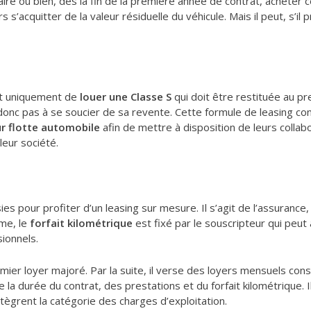
aire ou bien, dès la fin de la première année de contrat, acheter c
rs s’acquitter de la valeur résiduelle du véhicule. Mais il peut, s’il
et uniquement de
louer une Classe S
qui doit être restituée au pre
n’a donc pas à se soucier de sa revente. Cette formule de leasing c
ur flotte automobile
afin de mettre à disposition de leurs colla
leur société.
es pour profiter d’un leasing sur mesure. Il s’agit de l’assurance, 
me, le
forfait kilométrique
est fixé par le souscripteur qui peut
ionnels.
remier loyer majoré. Par la suite, il verse des loyers mensuels cons
e la durée du contrat, des prestations et du forfait kilométrique. 
ntègrent la catégorie des charges d’exploitation.