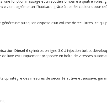
grés, une fonction massage et un soutien lombaire à quatre voies, 
ance
vient agrémenter l’habitacle grâce à ses 64 couleurs pour c
 est généreuse puisqu’on dispose d’un volume de 550 litres, ce q
isation Diesel
6 cylindres en ligne 3.0 à injection turbo, dévelo
ine de luxe est uniquement proposée en boîte de vitesses automat
nts qui intègre des mesures de
sécurité active et passive
, gara
gne,