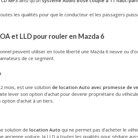
r CD MP3
ainsi qu’un
système Audio Bose couplé à 11 haut-parl
utes les qualités pour que le conducteur et les passagers puisse
LOA et LLD pour rouler en Mazda 6
ssionnel peuvent utiliser en toute liberté une Mazda 6 neuve ou d’o
s amateurs de ce segment.
A
72 mois, est une solution
de location Auto avec promesse de v
uhaite lever son option d’achat pour devenir propriétaire du véhicule
 option d’achat à un tiers.
ne solution de
location Auto
qui ne permet pas d’acheter le véhicu
e ancienne voiture, la LLD a toutes les qualités pour séduire aus