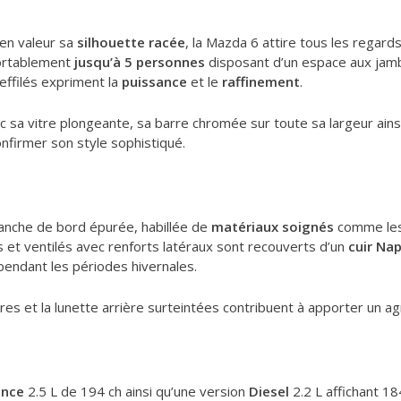
en valeur sa
silhouette racée
, la Mazda 6 attire tous les regard
fortablement
jusqu’à 5 personnes
disposant d’un espace aux jamb
effilés expriment la
puissance
et le
raffinement
.
 sa vitre plongeante, sa barre chromée sur toute sa largeur ain
onfirmer son style sophistiqué.
planche de bord épurée, habillée de
matériaux soignés
comme le
s et ventilés avec renforts latéraux sont recouverts d’un
cuir Na
 pendant les périodes hivernales.
itres et la lunette arrière surteintées contribuent à apporter un 
ence
2.5 L de 194 ch ainsi qu’une version
Diesel
2.2 L affichant 18