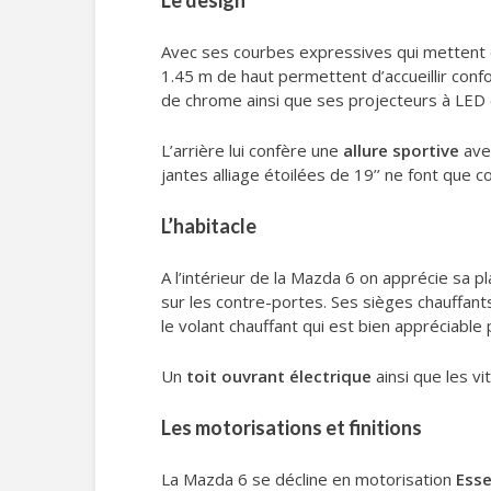
Le design
Avec ses courbes expressives qui mettent 
1.45 m de haut permettent d’accueillir con
de chrome ainsi que ses projecteurs à LED 
L’arrière lui confère une
allure sportive
avec
jantes alliage étoilées de 19’’ ne font que c
L’habitacle
A l’intérieur de la Mazda 6 on apprécie sa 
sur les contre-portes. Ses sièges chauffant
le volant chauffant qui est bien appréciable
Un
toit ouvrant électrique
ainsi que les v
Les motorisations et finitions
La Mazda 6 se décline en motorisation
Ess