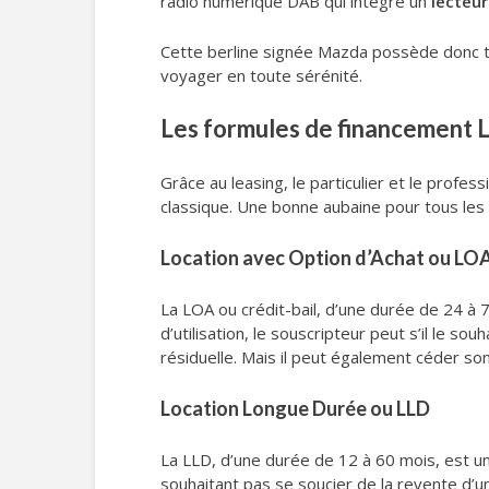
radio numérique DAB qui intègre un
lecteu
Cette berline signée Mazda possède donc to
voyager en toute sérénité.
Les formules de financement 
Grâce au leasing, le particulier et le profe
classique. Une bonne aubaine pour tous le
Location avec Option d’Achat ou LO
La LOA ou crédit-bail, d’une durée de 24 à 
d’utilisation, le souscripteur peut s’il le so
résiduelle. Mais il peut également céder son
Location Longue Durée ou LLD
La LLD, d’une durée de 12 à 60 mois, est u
souhaitant pas se soucier de la revente d’un