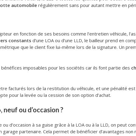
lotte automobile
régulièrement sans pour autant mettre en péril 
ipteur en fonction de ses besoins comme l’entretien véhicule, l’as
yers constants
d’une LOA ou d’une LLD, le bailleur prend en comp
kilométrique que le client fixe lui-même lors de la signature. Un pr
 bénéfices imposables pour les sociétés car ils font partie des
ch
re facturés lors de la restitution du véhicule, et une pénalité est 
 opte pour la levée ou la cession de son option d’achat.
 neuf ou d’occasion ?
e ou d’occasion à sa guise grâce à la LOA ou à la LLD, on peut co
n garage partenaire. Cela permet de bénéficier d’avantages non n