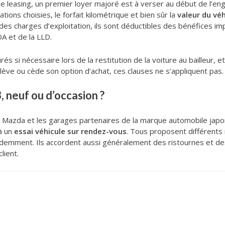
e leasing, un premier loyer majoré est à verser au début de l’
ions choisies, le forfait kilométrique et bien sûr la
valeur du véh
des charges d’exploitation, ils sont déductibles des bénéfices i
A et de la LLD.
urés si nécessaire lors de la restitution de la voiture au bailleur
t lève ou cède son option d’achat, ces clauses ne s’appliquent pas.
 neuf ou d’occasion ?
s Mazda et les garages partenaires de la marque automobile jap
à un
essai véhicule sur rendez-vous
. Tous proposent différents
emment. Ils accordent aussi généralement des ristournes et de
lient.