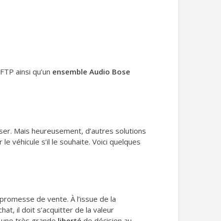
 FTP ainsi qu’un
ensemble Audio Bose
urser. Mais heureusement, d’autres solutions
e véhicule s’il le souhaite. Voici quelques
promesse de vente. À l’issue de la
at, il doit s’acquitter de la valeur
nc une très grande
liberté
de décision au