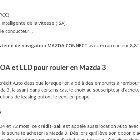
RCC),
intelligente de la vitesse (ISA),
 le conducteur…
stème de navigation MAZDA CONNECT
avec écran couleur 8,8’’
LOA et LLD pour rouler en Mazda 3
un crédit Auto classique lorsque l’on a déjà des emprunts à rembo
 3, laissant dans certains cas, le choix au souscripteur d’acheter l
lutions de leasing qui ont le vent en poupe.
A
24 et 72 mois, ce
crédit-bail
est appelé aussi location Auto avec 
 le souhaite acheter la Mazda 3. Dès lors qu’il lève son option d’ach
 le loisir de céder son option d’achat à un tiers. La LOA laisse do