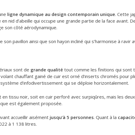
 une
ligne dynamique au design contemporain unique
. Cette j
e en nid d’abeille qui occupe une grande partie de la face avant.
ge son côté aérodynamique.
son pavillon ainsi que son hayon incliné qui s’harmonise à ravir a
tériaux sont de
grande qualité
tout comme les finitions qui sont 
volant chauffant gainé de cuir est orné d’inserts chromés pour pl
 système d’infodivertissement qui se déploie horizontalement.
oit en tissu noir, soit en cuir perforé avec surpiqûres, mais les 
mique est également proposée.
vant accueillir aisément
jusqu’à 5 personnes
. Quant à la
capacit
022 à 1 138 litres.