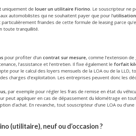
et uniquement de
louer un utilitaire Fiorino
. Le souscripteur ne p
 aux automobilistes qui ne souhaitent payer que pour l’
utilisati
nt particulièrement friandes de cette formule de leasing parce qu’
 toute tranquillité.
ns
pour profiter d’un
contrat sur mesure
, comme l’extension de g
tenance, l’assistance et l’entretien. Il fixe également le
forfait k
pte pour le calcul des loyers mensuels de la LOA ou de la LLD, to
 des charges d’exploitation. Les entreprises peuvent donc les dé
sus
, par exemple pour régler les frais de remise en état du véhicul
leur peut appliquer en cas de dépassement du kilométrage en tout
 option d’achat. En revanche, tout souscripteur d’une LOA ou d’un
no (utilitaire), neuf ou d’occasion ?