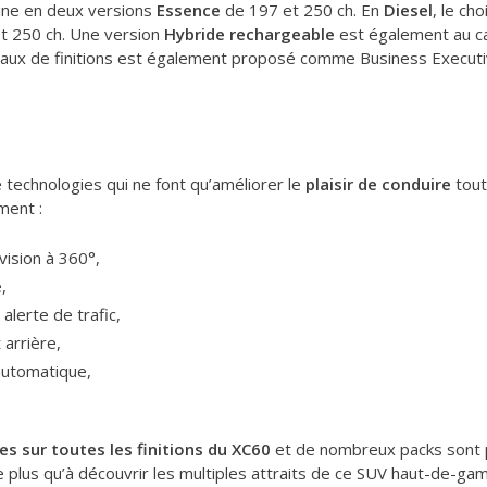
line en deux versions
Essence
de 197 et 250 ch. En
Diesel
, le ch
t 250 ch. Une version
Hybride rechargeable
est également au c
veaux de finitions est également proposé comme Business Executiv
 technologies qui ne font qu’améliorer le
plaisir de conduire
tout
ment :
ision à 360°,
,
alerte de trafic,
arrière,
automatique,
es sur toutes les finitions du XC60
et de nombreux packs sont 
 plus qu’à découvrir les multiples attraits de ce SUV haut-de-gam