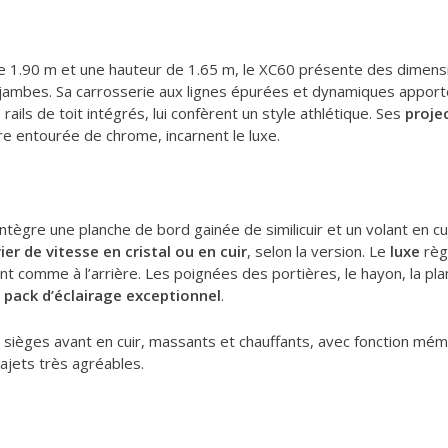
e 1.90 m et une hauteur de 1.65 m, le XC60 présente des dimensio
x jambes. Sa carrosserie aux lignes épurées et dynamiques apport
rails de toit intégrés, lui confèrent un style athlétique. Ses
proje
e entourée de chrome, incarnent le luxe.
intègre une planche de bord gainée de similicuir et un volant en cu
r de vitesse en cristal ou en cuir
, selon la version. Le
luxe
règ
nt comme à l’arrière. Les poignées des portières, le hayon, la pl
e
pack d’éclairage exceptionnel
.
s sièges avant en cuir, massants et chauffants, avec fonction mém
rajets très agréables.