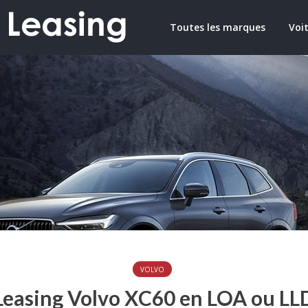
Toutes les marques
Voit
VOLVO
Leasing Volvo XC60 en LOA ou LL