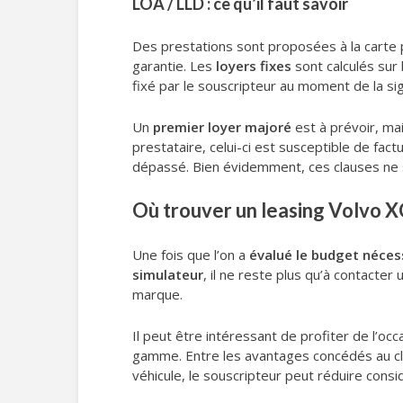
LOA / LLD : ce qu’il faut savoir
Des prestations sont proposées à la carte p
garantie. Les
loyers fixes
sont calculés sur 
fixé par le souscripteur au moment de la si
Un
premier loyer majoré
est à prévoir, mai
prestataire, celui-ci est susceptible de fac
dépassé. Bien évidemment, ces clauses ne s’a
Où trouver un leasing Volvo X
Une fois que l’on a
évalué le budget néces
simulateur
, il ne reste plus qu’à contacte
marque.
Il peut être intéressant de profiter de l’oc
gamme. Entre les avantages concédés au clie
véhicule, le souscripteur peut réduire cons