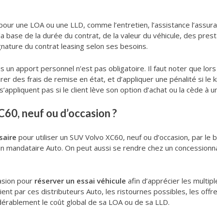
our une LOA ou une LLD, comme l’entretien, l’assistance l’assura
la base de la durée du contrat, de la valeur du véhicule, des prest
gnature du contrat leasing selon ses besoins.
s un apport personnel n’est pas obligatoire. Il faut noter que lors 
turer des frais de remise en état, et d’appliquer une pénalité si 
ppliquent pas si le client lève son option d’achat ou la cède à un
C60, neuf ou d’occasion ?
saire
pour utiliser un SUV Volvo XC60, neuf ou d’occasion, par le 
r un mandataire Auto. On peut aussi se rendre chez un concessionn
casion pour
réserver un essai véhicule
afin d’apprécier les multi
nt par ces distributeurs Auto, les ristournes possibles, les offre
idérablement le coût global de sa LOA ou de sa LLD.