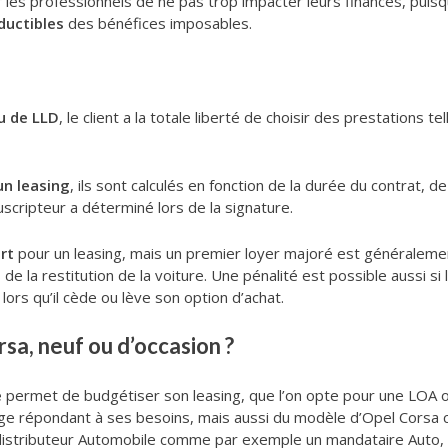
 les professionnels de ne pas trop impacter leurs finances, puis
ductibles
des bénéfices imposables.
u de LLD
, le client a la totale liberté de choisir des prestations te
un leasing
, ils sont calculés en fonction de la durée du contrat, d
uscripteur a déterminé lors de la signature.
rt
pour un leasing, mais un premier loyer majoré est généraleme
de la restitution de la voiture. Une pénalité est possible aussi si 
lors qu’il cède ou lève son option d’achat.
sa, neuf ou d’occasion ?
e
permet de budgétiser son leasing, que l’on opte pour une LOA o
ge répondant à ses besoins, mais aussi du modèle d’Opel Corsa con
n distributeur Automobile comme par exemple un mandataire Auto,