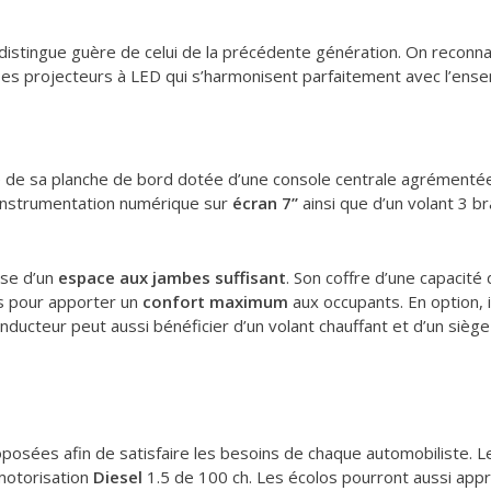
istingue guère de celui de la précédente génération. On reconna
es projecteurs à LED qui s’harmonisent parfaitement avec l’ensem
été de sa planche de bord dotée d’une console centrale agrémenté
 instrumentation numérique sur
écran 7’’
ainsi que d’un volant 3 b
ose d’un
espace aux jambes suffisant
. Son coffre d’une capacité 
us pour apporter un
confort maximum
aux occupants. En option, i
onducteur peut aussi bénéficier d’un volant chauffant et d’un sièg
oposées afin de satisfaire les besoins de chaque automobiliste. Le 
 motorisation
Diesel
1.5 de 100 ch. Les écolos pourront aussi appr