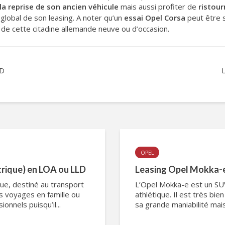
la reprise de son ancien véhicule
mais aussi profiter de
ristou
global de son leasing. A noter qu’un
essai Opel Corsa
peut être s
de cette citadine allemande neuve ou d’occasion.
LD
OPEL
ctrique) en LOA ou LLD
Leasing Opel Mokka-e
ique, destiné au transport
L’Opel Mokka-e est un SUV
s voyages en famille ou
athlétique. Il est très bie
onnels puisqu’il...
sa grande maniabilité mais i