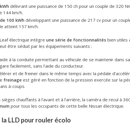
0 kWh
délivrant une puissance de 150 ch pour un couple de 320 Nm
e 144 km/h.
 de 100 kWh
développant une puissance de 217 cv pour un coupl
le atteint 157 km/h.
 Leaf électrique intègre
une série de fonctionnalités
bien utiles 
peut être séduit par les équipements suivants :
d’aide à la conduite permettant au véhicule de se maintenir dans sa
gare facilement, sans l’aide du conducteur.
ccélérer et de freiner dans le même temps avec la pédale d’accélér
Le
freinage
est géré en fonction de la pression exercée sur la pé
sans à-coups.
s sièges chauffants à l’avant et à l’arrière, la caméra de recul à 36
imum
pour tous les occupants de cette belle Nissan électrique.
t la LLD pour rouler écolo