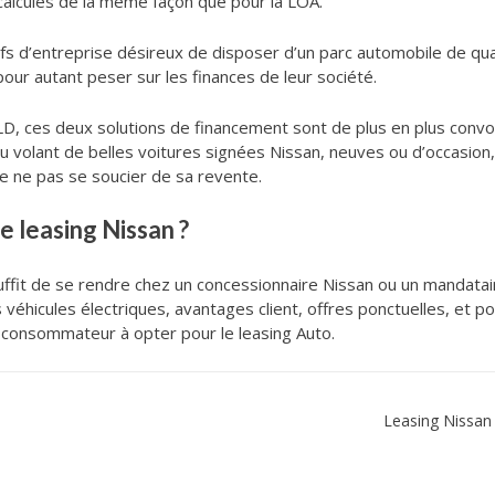
 calculés de la même façon que pour la LOA.
efs d’entreprise désireux de disposer d’un parc automobile de qu
 pour autant peser sur les finances de leur société.
D, ces deux solutions de financement sont de plus en plus convoit
u volant de belles voitures signées Nissan, neuves ou d’occasion,
 de ne pas se soucier de sa revente.
 leasing Nissan ?
l suffit de se rendre chez un concessionnaire Nissan ou un mandata
 véhicules électriques, avantages client, offres ponctuelles, et po
e consommateur à opter pour le leasing Auto.
Leasing Nissan 