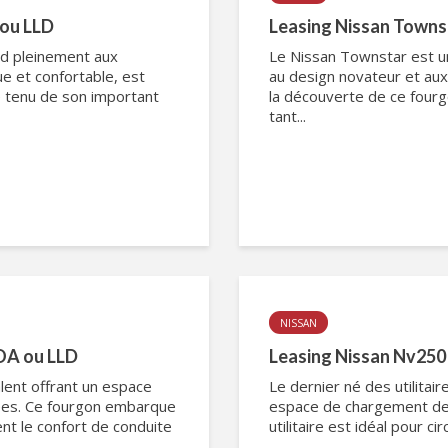
 ou LLD
Leasing Nissan Townsta
ond pleinement aux
Le Nissan Townstar est un 
ue et confortable, est
au design novateur et aux
e tenu de son important
la découverte de ce four
tant...
NISSAN
LOA ou LLD
Leasing Nissan Nv250 (
alent offrant un espace
Le dernier né des utilita
ées. Ce fourgon embarque
espace de chargement des
nt le confort de conduite
utilitaire est idéal pour c