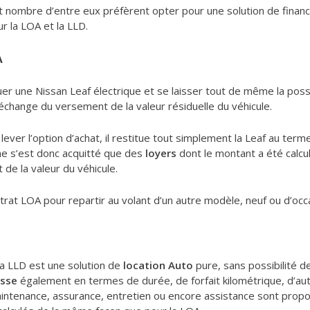
 et nombre d’entre eux préfèrent opter pour une solution de fina
sur la LOA et la LLD.
A
uer une Nissan Leaf électrique et se laisser tout de même la possi
n échange du versement de la valeur résiduelle du véhicule.
 lever l’option d’achat, il restitue tout simplement la Leaf au ter
ne s’est donc acquitté que des
loyers
dont le montant a été calcul
t de la valeur du véhicule.
ontrat LOA pour repartir au volant d’un autre modèle, neuf ou d’occ
la LLD est une solution de
location Auto
pure, sans possibilité de
esse
également en termes de durée, de forfait kilométrique, d’autan
aintenance, assurance, entretien ou encore assistance sont prop