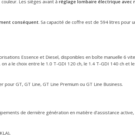
e couleur. Les sièges avant à
réglage lombaire électrique avec
ement conséquent
. Sa capacité de coffre est de 594 litres pour 
orisations Essence et Diesel, disponibles en boîte manuelle 6 vi
, on a le choix entre le 1.0 T-GDI 120 ch, le 1.4 T-GDI 140 ch et 
ter pour GT, GT Line, GT Line Premium ou GT Line Business.
pements de dernière génération en matière d’assistance active, q
(KLA),