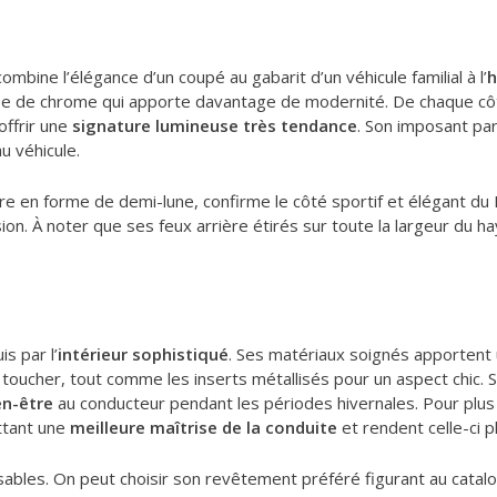
bine l’élégance d’un coupé au gabarit d’un véhicule familial à l’
h
ourée de chrome qui apporte davantage de modernité. De chaque c
offrir une
signature lumineuse très tendance
. Son imposant par
u véhicule.
eure en forme de demi-lune, confirme le côté sportif et élégant d
on. À noter que ses feux arrière étirés sur toute la largeur du 
s par l’
intérieur sophistiqué
. Ses matériaux soignés apportent 
toucher, tout comme les inserts métallisés pour un aspect chic. 
en-être
au conducteur pendant les périodes hivernales. Pour plus
ttant une
meilleure maîtrise de la conduite
et rendent celle-ci pl
isables. On peut choisir son revêtement préféré figurant au cata