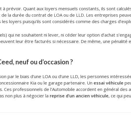
à prévoir. Quant aux loyers mensuels constants, ils sont calculés
et de la durée du contrat de LOA ou de LLD. Les entreprises peuve
 les loyers puisqu’ils sont considérés comme des charges d’explo
nels) qui ne souhaitent ni lever, ni céder leur option d’achat s’eng
 peuvent leur être facturés si nécessaire. De même, une pénalité
eed, neuf ou d’occasion ?
sion par le biais d’une LOA ou d’une LLD, les personnes intéressé
ncessionnaire Kia ou le garage partenaire. Un
essai véhicule
peu
és. Ces professionnels de l’Automobile accordent en général des 
pas non plus à négocier la
reprise d’un ancien véhicule
, ce qui pe