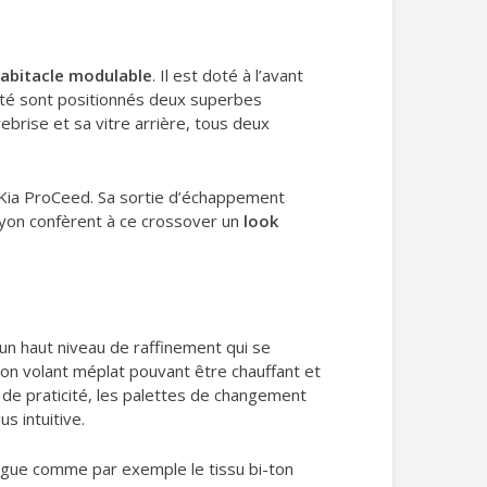
abitacle modulable
. Il est doté à l’avant
ôté sont positionnés deux superbes
ebrise et sa vitre arrière, tous deux
u Kia ProCeed. Sa sortie d’échappement
hayon confèrent à ce crossover un
look
un haut niveau de raffinement qui se
Son volant méplat pouvant être chauffant et
 de praticité, les palettes de changement
us intuitive.
logue comme par exemple le tissu bi-ton