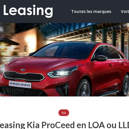
Toutes les marques
Voit
KIA
easing Kia ProCeed en LOA ou L