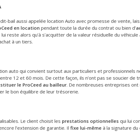
A
édit-bail aussi appelée location Auto avec promesse de vente, la
oCeed en location
pendant toute la durée du contrat ou bien d’
a
 lui reste alors qu’à s’acquitter de la valeur résiduelle du véhicule
achat à un tiers.
ion auto qui convient surtout aux particuliers et professionnels 
tre 12 et 60 mois. De cette façon, ils n’ont pas se soucier de tr
estituer le ProCeed au bailleur
. De nombreuses entreprises ont r
 le bon équilibre de leur trésorerie.
sables. Le client choisit les
prestations optionnelles
qui lui c
encore l’extension de garantie. Il
fixe lui-même
à la signature du 