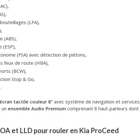
AC),
AS),
bouteillages (LFA),
),
e (ABS),
e (ESP),
tonome (FSA) avec détection de piétons,
es feux de route (HBA),
morts (BCW),
nction Stop & Go,
…
écran tactile couleur 8’’
avec système de navigation et services
à un
ensemble Audio Premium
comprenant 8 haut-parleurs dont 
LOA et LLD pour rouler en Kia ProCeed