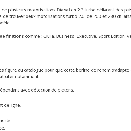
e de plusieurs motorisations
Diesel
en 2.2 turbo délivrant des pu
s de trouver deux motorisations turbo 2.0, de 200 et 280 ch, ain
odèle.
de finitions
comme : Giulia, Business, Executive, Sport Edition, V
 figure au catalogue pour que cette berline de renom s’adapte à 
t citer notamment :
dépendant avec détection de piétons,
t de ligne,
morts,
ce,