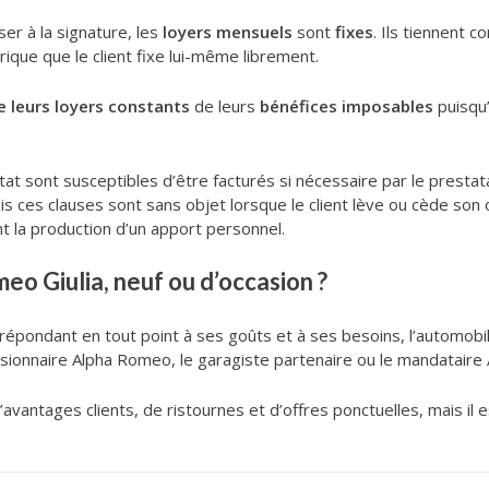
er à la signature, les
loyers mensuels
sont
fixes
. Ils tiennent c
rique que le client fixe lui-même librement.
e leurs loyers constants
de leurs
bénéfices imposables
puisqu’
t sont susceptibles d’être facturés si nécessaire par le prestata
 ces clauses sont sans objet lorsque le client lève ou cède son op
ent la production d’un apport personnel.
eo Giulia, neuf ou d’occasion ?
répondant en tout point à ses goûts et à ses besoins, l’automobil
ionnaire Alpha Romeo, le garagiste partenaire ou le mandataire 
d’avantages clients, de ristournes et d’offres ponctuelles, mais il