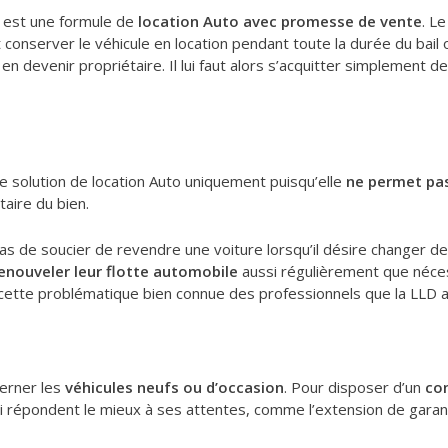
il est une formule de
location Auto avec promesse de vente
. L
t conserver le véhicule en location pendant toute la durée du bail 
en devenir propriétaire. Il lui faut alors s’acquitter simplement de 
ne solution de location Auto uniquement puisqu’elle
ne permet pas
taire du bien.
e pas de soucier de revendre une voiture lorsqu’il désire changer 
enouveler leur flotte automobile
aussi régulièrement que néces
à cette problématique bien connue des professionnels que la LLD a
cerner les
véhicules neufs ou d’occasion
. Pour disposer d’un
co
qui répondent le mieux à ses attentes, comme l’extension de garant