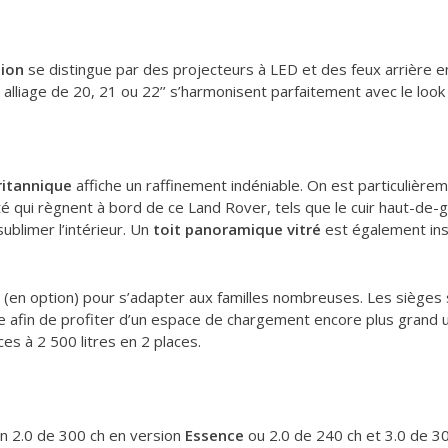
tion
se distingue par des projecteurs à LED et des feux arrière en
alliage de 20, 21 ou 22’’ s’harmonisent parfaitement avec le loo
itannique
affiche un raffinement indéniable. On est particulièrem
é qui règnent à bord de ce Land Rover, tels que le cuir haut-de-ga
ublimer l’intérieur. Un
toit panoramique vitré
est également ins
(en option) pour s’adapter aux familles nombreuses. Les sièges s
re afin de profiter d’un espace de chargement encore plus grand u
ces à 2 500 litres en 2 places.
on 2.0 de 300 ch en version
Essence
ou 2.0 de 240 ch et 3.0 de 3