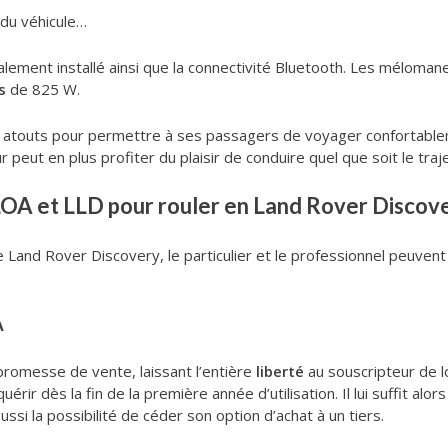
 du véhicule…
lement installé ainsi que la connectivité Bluetooth. Les mélomane
s
de 825 W.
 atouts pour permettre à ses passagers de voyager confortable
 peut en plus profiter du plaisir de conduire quel que soit le traj
LOA et LLD pour rouler en Land Rover Discov
le Land Rover Discovery, le particulier et le professionnel peuvent
A
 promesse de vente, laissant l’entière
liberté
au souscripteur de lo
érir dès la fin de la première année d’utilisation. Il lui suffit alo
aussi la possibilité de céder son option d’achat à un tiers.