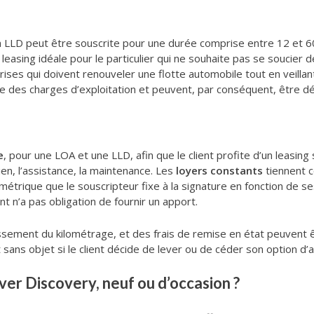
a LLD peut être souscrite pour une durée comprise entre 12 et 6
e leasing idéale pour le particulier qui ne souhaite pas se soucier d
ses qui doivent renouveler une flotte automobile tout en veillant à
e des charges d’exploitation et peuvent, par conséquent, être d
e
, pour une LOA et une LLD, afin que le client profite d’un leasin
tien, l’assistance, la maintenance. Les
loyers
constants
tiennent c
ométrique que le souscripteur fixe à la signature en fonction de se
nt n’a pas obligation de fournir un apport.
sement du kilométrage, et des frais de remise en état peuvent êtr
sans objet si le client décide de lever ou de céder son option d’a
ver Discovery, neuf ou d’occasion ?