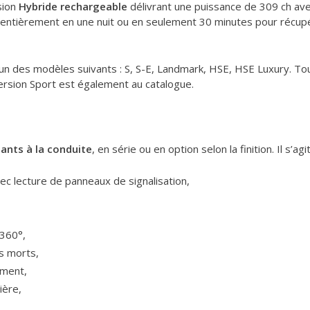
sion
Hybride rechargeable
délivrant une puissance de 309 ch a
e entièrement en une nuit ou en seulement 30 minutes pour récup
l’un des modèles suivants : S, S-E, Landmark, HSE, HSE Luxury. 
version Sport est également au catalogue.
ants à la conduite
, en série ou en option selon la finition. Il s
vec lecture de panneaux de signalisation,
 360°,
s morts,
ement,
ière,