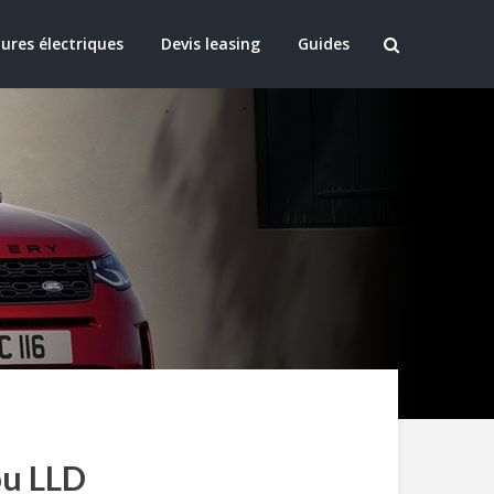
ures électriques
Devis leasing
Guides
ou LLD