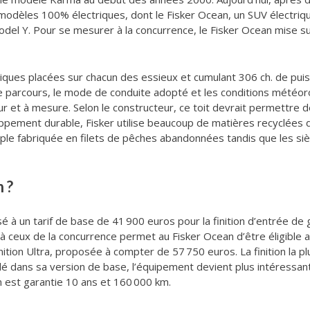
 modèles 100% électriques, dont le Fisker Ocean, un SUV électriq
del Y. Pour se mesurer à la concurrence, le Fisker Ocean mise su
iques placées sur chacun des essieux et cumulant 306 ch. de pui
e parcours, le mode de conduite adopté et les conditions météor
 fur et à mesure. Selon le constructeur, ce toit devrait permettr
oppement durable, Fisker utilise beaucoup de matières recyclées d
le fabriquée en filets de pêches abandonnées tandis que les sièg
 ?
é à un tarif de base de 41 900 euros pour la finition d’entrée d
 à ceux de la concurrence permet au Fisker Ocean d’être éligible a
finition Ultra, proposée à compter de 57 750 euros. La finition l
lé dans sa version de base, l’équipement devient plus intéressant
n est garantie 10 ans et 160 000 km.