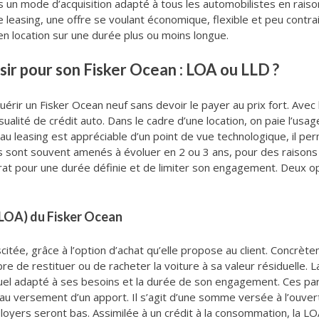
s un mode d’acquisition adapté à tous les automobilistes en rais
le leasing, une offre se voulant économique, flexible et peu contra
en location sur une durée plus ou moins longue.
sir pour son Fisker Ocean : LOA ou LLD ?
uérir un Fisker Ocean neuf sans devoir le payer au prix fort. Avec
ité de crédit auto. Dans le cadre d’une location, on paie l’usage e
au leasing est appréciable d’un point de vue technologique, il p
ins sont souvent amenés à évoluer en 2 ou 3 ans, pour des raisons
trat pour une durée définie et de limiter son engagement. Deux op
(LOA) du Fisker Ocean
citée, grâce à l’option d’achat qu’elle propose au client. Concrète
ibre de restituer ou de racheter la voiture à sa valeur résiduelle.
nnuel adapté à ses besoins et la durée de son engagement. Ces par
au versement d’un apport. Il s’agit d’une somme versée à l’ouvert
es loyers seront bas. Assimilée à un crédit à la consommation, la L