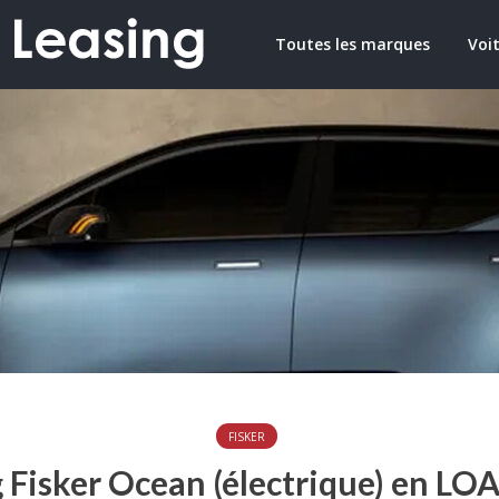
Toutes les marques
Voit
FISKER
 Fisker Ocean (électrique) en LO