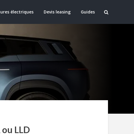
ures électriques
Devis leasing
Guides
A ou LLD