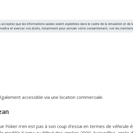
 également accessible via une location commerciale.
ean
 Fisker n’en est pas à son coup d’essai en termes de véhicule éle
c le modèle Karma au début des années 2000. Aujourd’hui, après 