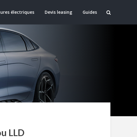
ures électriques
Devis leasing
Guides
ou LLD