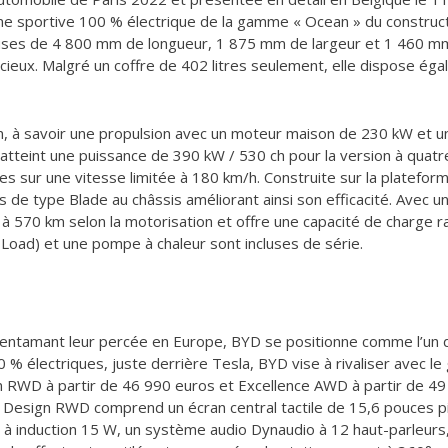
line sportive 100 % électrique de la gamme « Ocean » du construct
euses de 4 800 mm de longueur, 1 875 mm de largeur et 1 460 m
cieux. Malgré un coffre de 402 litres seulement, elle dispose ég
, à savoir une propulsion avec un moteur maison de 230 kW et un
 atteint une puissance de 390 kW / 530 ch pour la version à quat
s sur une vitesse limitée à 180 km/h. Construite sur la plateform
es de type Blade au châssis améliorant ainsi son efficacité. Avec u
570 km selon la motorisation et offre une capacité de charge r
o-Load) et une pompe à chaleur sont incluses de série.
s entamant leur percée en Europe, BYD se positionne comme l’un 
 % électriques, juste derrière Tesla, BYD vise à rivaliser avec le 
n RWD à partir de 46 990 euros et Excellence AWD à partir de 4
 Design RWD comprend un écran central tactile de 15,6 pouces p
 induction 15 W, un système audio Dynaudio à 12 haut-parleurs, d