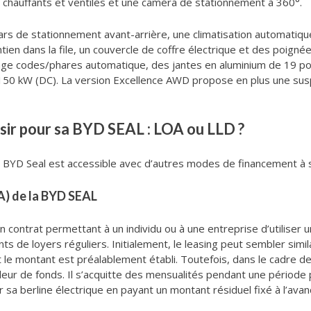
 chauffants et ventilés et une caméra de stationnement à 360°.
rs de stationnement avant-arrière, une climatisation automatique
ntien dans la file, un couvercle de coffre électrique et des poigné
assage codes/phares automatique, des jantes en aluminium de 19 po
0 kW (DC). La version Excellence AWD propose en plus une susp
isir pour sa BYD SEAL : LOA ou LLD ?
 BYD Seal est accessible avec d’autres modes de financement à sa
A) de la BYD SEAL
n contrat permettant à un individu ou à une entreprise d’utiliser
 loyers réguliers. Initialement, le leasing peut sembler similaire 
 le montant est préalablement établi. Toutefois, dans le cadre de 
leur de fonds. Il s’acquitte des mensualités pendant une période p
rir sa berline électrique en payant un montant résiduel fixé à l’avan