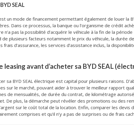
a BYD SEAL
 est un mode de financement permettant également de louer la B
es. Dans ce processus, la banque ou l’organisme de crédit achète
re n’a pas la possibilité d’acquérir le véhicule à la fin de la période 
e plusieurs facteurs notamment le prix du véhicule, la durée de 
s frais d’assurance, les services d’assistance inclus, la disponibi
e leasing avant d’acheter sa BYD SEAL (électr
er sa BYD SEAL électrique est capital pour plusieurs raisons. D’
es sur le marché, pouvant aider à trouver le meilleur rapport qual
mes de mensualités, de durée du contrat, de kilométrage autorisé 
t. De plus, la démarche peut révéler des promotions ou des remi
argent sur le coût total de la location. Enfin, comparer les devi
airement comprises et qu’il n’y a pas de surprises ou de frais cach